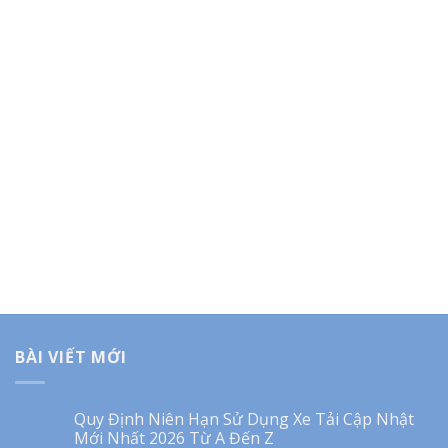
BÀI VIẾT MỚI
Quy Định Niên Hạn Sử Dụng Xe Tải Cập Nhật
Mới Nhất 2026 Từ A Đến Z