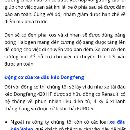
giúp cho việc quan sát khi lái xe ở phía sau sẽ được đảm
bảo an toàn. Cùng với đó, nhằm giảm được hạn chế về
điểm mù phía trước.
Đèn sẽ có đèn pha, cos và xi nhan sẽ được dùng bằng
bóng Halogen mang đến cường độ sáng được tăng lên
dễ dàng cho việc di chuyển vào ban đêm. Xe còn có đèn
sương mù để hỗ trợ cho việc di chuyển thời tiết xấu
được an toàn
Động cơ của xe đầu kéo Dongfeng
Đối với động cơ thì chúng tôi sẽ lấy ví dụ như xe tải đầu
kéo Dongfeng 420 HP được sở hữu động cơ Renault, có
hệ thống về phun nhiên liệu điện tử, 4 kỳ 6 xi lanh
thẳng hàng và được xử lí khí thải EURO 5
Ngoài ra công ty chúng tôi còn có các loại
xe đầu
kéo Volvo
, quý khách có thể truy cập vào đây để biết