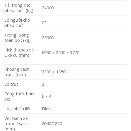
Tải trọng cho
24000
phép chở : (kg)
Số người cho
02
phép chở :
Trọng lượng
25000
toàn bộ : (kg)
Kích thước xe :
6960 x 2500 x 3770
DxRxC (mm)
Khoảng cách
3300 + 1350
trục : (mm)
Số trục
3
Công thức bánh
6 x 4
xe:
Loại nhiên liệu:
Diesel
Vết bánh xe
trước / sau :
2040/1820
(mm)