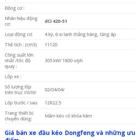
Động cơ :
Nhãn hiệu động
dCi 420-51
cơ:
Loại động cơ:
4 kỳ, 6 xi lanh thẳng hàng, tăng áp
Thể tích : (cm3)
11120
Công suất lớn
nhất /tốc độ
305 kW/ 1800 v/ph
quay :
Lốp xe :
Số lượng lốp
02/04/04/
trên trục I/II/III/
Lốp trước / sau:
12R22.5
Trang thiết bị
Mâm kéo có khóa hãm
chuyên dùng:
Giá bán xe đầu kéo Dongfeng và những ưu