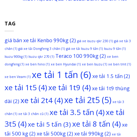
TAG
giá bán xe tải Kenbo 990kg
(2)
giá xe isuzu qkr 230
(1)
giá xe tải 3
chân
(1)
giá xe tải Dongfeng 3 chân
(1)
giá xe tải Isuzu 9 tấn
(1)
Isuzu 9 tấn
(1)
Teraco 100 990kg
(2)
Isuzu 900kg
(1)
Isuzu qkr 270
(1)
xe ben
dongfeng
(1)
xe ben hino
(1)
xe ben Hyundai
(1)
xe ben Isuzu
(1)
xe ben tmt
(1)
xe tải 1 tấn
(6)
xe tải 1.5 tấn
(2)
xe ben Veam
(1)
xe tải 1t5
(4)
xe tải 1t9
(4)
xe tải 1t9 thùng
xe tải 2t5
(5)
xe tải 2t4
(4)
dài
(2)
xe tải 3
xe tải 3.5 tấn
(4)
xe tải
chân
(1)
xe tải 3 chân cũ
(1)
3t5
(4)
xe tải 8 tấn
(4)
xe tải 5 tấn
(3)
xe
tải 500 kg
(2)
xe tải 500kg
(2)
xe tải 990kg
(2)
xe tải