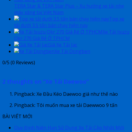
TERA Star & TERA Star Plus – Xu hướng xe tải nhẹ
máy xăng tại Việt Nam
Top xe
tải dưới 3.5 tấn bán chạy hiện nay
Xe Tải Isuzu
Qkr 270 Giá Rẻ Ở TPHCM
Giá Xe Tải Jac
Xe Tải Dongben
0/5
(0 Reviews)
2 thoughts on “
Xe Tải Daewoo
”
Pingback: Xe Đầu Kéo Daewoo giá như thế nào
Pingback: Tôi muốn mua xe tải Daewwoo 9 tấn
BÀI VIẾT MỚI
Quy Định Niên Hạn Sử Dụng Xe Tải Cập Nhật Mới