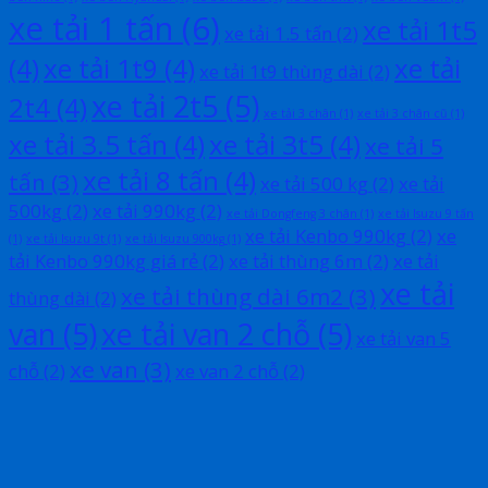
xe tải 1 tấn
(6)
xe tải 1t5
xe tải 1.5 tấn
(2)
(4)
xe tải 1t9
(4)
xe tải
xe tải 1t9 thùng dài
(2)
xe tải 2t5
(5)
2t4
(4)
xe tải 3 chân
(1)
xe tải 3 chân cũ
(1)
xe tải 3.5 tấn
(4)
xe tải 3t5
(4)
xe tải 5
xe tải 8 tấn
(4)
tấn
(3)
xe tải 500 kg
(2)
xe tải
500kg
(2)
xe tải 990kg
(2)
xe tải Dongfeng 3 chân
(1)
xe tải Isuzu 9 tấn
xe tải Kenbo 990kg
(2)
xe
(1)
xe tải Isuzu 9t
(1)
xe tải Isuzu 900kg
(1)
tải Kenbo 990kg giá rẻ
(2)
xe tải thùng 6m
(2)
xe tải
xe tải
xe tải thùng dài 6m2
(3)
thùng dài
(2)
van
(5)
xe tải van 2 chỗ
(5)
xe tải van 5
xe van
(3)
chỗ
(2)
xe van 2 chỗ
(2)