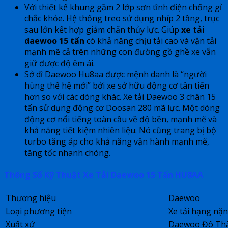
Với thiết kế khung gầm 2 lớp sơn tĩnh điện chống gỉ
chắc khỏe. Hệ thống treo sử dụng nhíp 2 tầng, trục
sau lớn kết hợp giảm chấn thủy lực. Giúp
xe tải
daewoo 15 tấn
có khả năng chịu tải cao và vận tải
mạnh mẽ cả trên những con đường gồ ghề xe vẫn
giữ được độ êm ái.
Sở dĩ Daewoo Hu8aa được mệnh danh là “người
hùng thế hệ mới” bởi xe sở hữu động cơ tân tiến
hơn so với các dòng khác. Xe tải Daewoo 3 chân 15
tấn sử dụng động cơ Doosan 280 mã lực. Một dòng
động cơ nổi tiếng toàn cầu về độ bền, mạnh mẽ và
khả năng tiết kiệm nhiên liệu. Nó cũng trang bị bộ
turbo tăng áp cho khả năng vận hành mạnh mẽ,
tăng tốc nhanh chóng.
Thông Số Kỹ Thuật Xe Tải Daewoo 15 Tấn HU8AA
Thương hiệu
Daewoo
Loại phương tiện
Xe tải hạng nặ
Xuất xứ
Daewoo Đô Th