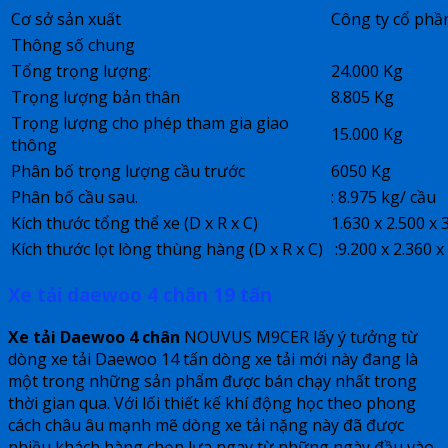
Cơ sở sản xuất
Công ty cổ phầ
Thông số chung
Tổng trọng lượng:
24.000 Kg
Trọng lượng bản thân
8.805 Kg
Trọng lượng cho phép tham gia giao
15.000 Kg
thông
Phân bố trọng lượng cầu trước
6050 Kg
Phân bố cầu sau.
: 8.975 kg/ cầu
Kích thước tổng thể xe (D x R x C)
1.630 x 2.500 x
Kích thước lọt lòng thùng hàng (D x R x C)
:9.200 x 2.360 
Xe tải daewoo 4 chân 19 tấn
Xe tải Daewoo 4 chân
NOUVUS M9CER lấy ý tưởng từ
dòng xe tải Daewoo 14 tấn dòng xe tải mới này đang là
một trong những sản phẩm được bán chạy nhất trong
thời gian qua. Với lối thiết kế khí động học theo phong
cách châu âu mạnh mẽ dòng xe tải nặng này đã được
nhiều khách hàng chọn lựa ngay từ những ngày đầu vào