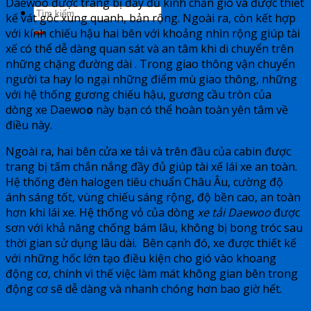
Daewoo được trang bị đầy đủ kính chắn gió và được thiết
kế vát góc xung quanh, bản rộng. Ngoài ra, còn kết hợp
với kính chiếu hậu hai bên với khoảng nhìn rộng giúp tài
xế có thể dễ dàng quan sát và an tâm khi di chuyển trên
những chặng đường dài . Trong giao thông vận chuyển
người ta hay lo ngại những điểm mù giao thông, những
với hệ thống gương chiếu hậu, gương cầu tròn của
dòng xe Daewo
o
này bạn có thể hoàn toàn yên tâm về
điều này.
Ngoài ra, hai bên cửa xe tải và trên đầu của cabin được
trang bị tấm chắn nắng đầy đủ giúp tài xế lái xe an toàn.
Hệ thống đèn halogen tiêu chuẩn Châu Âu, cường độ
ánh sáng tốt, vùng chiếu sáng rộng, độ bền cao, an toàn
hơn khi lái xe. Hệ thống vỏ của dòng
xe tải Daewoo
được
sơn với khả năng chống bám lâu, không bị bong tróc sau
thời gian sử dụng lâu dài. Bên cạnh đó, xe được thiết kế
với những hốc lớn tạo điều kiện cho gió vào khoang
động cơ, chính vì thế việc làm mát không gian bên trong
động cơ sẽ dễ dàng và nhanh chóng hơn bao giờ hết.