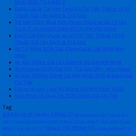
Nhất 2026 Từ A Đến Z
Đánh Giá Xe Tải Van Tera-V3 Chi Tiết: Thông Số Kỹ
Thuật, Giá Lăn Bánh & Trả Góp
Tư Vấn Chọn Mua Kích thước thùng xe tải 2.5 tấn
Từ A-Z: Ưu Nhược Điểm Và Chi Phí Vận Hành
Đánh Giá Kích thước xe tải Chi Tiết: Thông Số Kỹ
Thuật, Giá Lăn Bánh & Trả Góp
Xe Tải MAN 2026: Giá, Đánh Giá & Cập Nhật Mới
Nhất
Xe Van 500kg: Giá Lăn Bánh & Ưu Đãi Mới Nhất
Xe Vinaxuki 2026: Giá Tốt, Trả Góp 0% – Mua Ngay!
Xe Van 1000kg: Bảng Giá Mới Nhất 2026 & Đánh Giá
Chi Tiết
Giá xe tải van Tera V6 [Bảng Giá Mới Nhất 2026]
Mức Phạt Lỗi Quá Tải 2026: Đánh Giá Chi Tiết
Tag
giá bán xe tải Kenbo 990kg
(2)
giá xe isuzu qkr 230
(1)
giá xe tải 3
chân
(1)
giá xe tải Dongfeng 3 chân
(1)
giá xe tải Isuzu 9 tấn
(1)
Isuzu 9 tấn
(1)
Isuzu
Teraco 100 990kg
(2)
900kg
(1)
Isuzu qkr 270
(1)
xe ben dongfeng
(1)
xe
ben hino
(1)
xe ben Hyundai
(1)
xe ben Isuzu
(1)
xe ben tmt
(1)
xe ben Veam
(1)