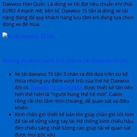
Daewoo Hàn Quốc. Là dòng xe tải đạt tiêu chuẩn khí thải
EURO 4 mạnh mẽ, bền bỉ, Daewoo 15 tấn là dòng xe tải
nặng đáng để quý khách hàng lưu tâm khi đang lựa chọn
dòng xe để mua.
Những ưu điểm vượt trội của xe tải daewoo 15 tấn
Xe tải daewoo 15 tấn 3 chân ra đời dựa trên sự kế
thừa những ưu điểm vượt trội của thế hệ Daewoo
đời cũ.
Daewoo 15 tấn HU8AA
được thiết kế tân tiến
hơn thể hiện là “người hùng thế hệ mới”. Cabin
rộng rãi cho tầm nhìn thoáng, dễ quan sát và điều
khiển.
Kính chắn gió thiết kế bản lớn giúp chắn gió tốt hơn
để tài xế vững vàng tay lái. Hệ thống kính chiếu hậu,
đèn chiếu sáng chất lượng cao giúp tài xế quan sát
được mọi góc xấu.