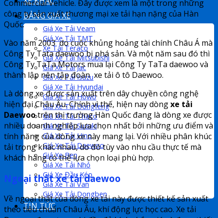
XE KHÁC
Commercial Vehicle. Đây được xem là một trong những
công ty sản xuất thương mại xe tải hạn nặng của Hàn
BẢNG GIÁ XE
Quốc.
Giá Xe Tải Veam
Giá Xe Tải TMT
Vào năm 2003 do cuộc khủng hoảng tài chính Châu Á mà
Xe Tải Teraco
Công Ty Tata daewoo bị phá sản. Và một năm sau đó thì
Giá Xe Tải Mitsubishi
Công Ty TaTa Motors mua lại Công Ty TaTa daewoo và
Giá Xe Tải Jac
thành lập nên tập đoàn xe tải ô tô Daewoo.
Giá Xe Tải Isuzu
Giá Xe Tải Hyundai
Là dòng xe được sản xuất trên dây chuyền công nghệ
Giá Xe Tải Howo
hiện đại Châu Âu. Chính vì thế, hiện nay dòng
xe tải
Giá Xe Tải Dongfeng
Daewoo
trên thị trường Hàn Quốc đang là dòng xe được
Giá Xe Tải Thaco
nhiều doanh nghiệp lựa chọn nhất bởi những ưu điểm và
Giá Xe Tải Suzuki
Giá Xe Tải Hino
tính năng của dòng xe này mang lại. Với nhiều phân khúc
Giá Xe Tải Daewoo
tải trọng khác nhau, do đó tùy vào nhu cầu thực tế mà
Giá Xe Ben
khách hàng có thể lựa chọn loại phù hợp.
Giá Xe Tải Nhỏ
Giá Xe Đầu Kéo
Ngoại thất xe tải daewoo
Giá Xe Tải Van
Giá Xe Tải Dongben
Về ngoại thất của dòng xe tải này được thiết kế sản xuất
TIN TỨC
theo tiêu chuẩn Châu Âu, khí động lực học cao. Xe tải