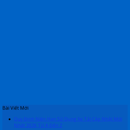
Bài Viết Mới
Quy Định Niên Hạn Sử Dụng Xe Tải Cập Nhật Mới
Nhất 2026 Từ A Đến Z