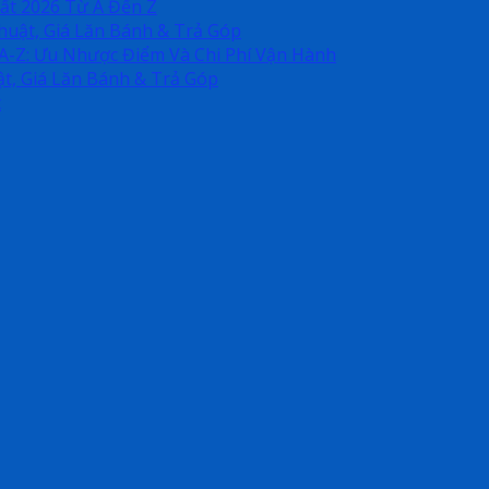
ất 2026 Từ A Đến Z
Thuật, Giá Lăn Bánh & Trả Góp
 A-Z: Ưu Nhược Điểm Và Chi Phí Vận Hành
ật, Giá Lăn Bánh & Trả Góp
t