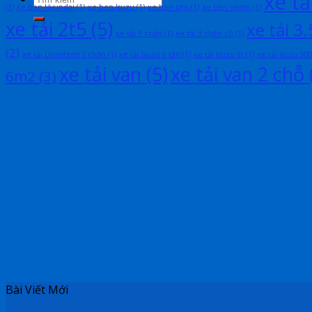
xe tả
(1)
xe ben Hyundai
(1)
xe ben Isuzu
(1)
xe ben tmt
(1)
xe ben Veam
(1)
xe tải 2t5
(5)
xe tải 3.
xe tải 3 chân
(1)
xe tải 3 chân cũ
(1)
(2)
xe tải Dongfeng 3 chân
(1)
xe tải Isuzu 9 tấn
(1)
xe tải Isuzu 9t
(1)
xe tải Isuzu 90
xe tải van
(5)
xe tải van 2 chỗ
6m2
(3)
Bài Viết Mới