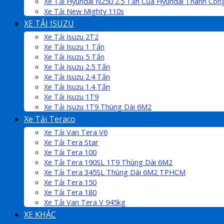
Xe Tải Hyundai N250 2.5 Tấn Của Hyundai Thành Côn
Xe Tải New Mighty 110s
XE TẢI ISUZU
Xe Tải Isuzu 2T2
Xe Tải Isuzu 1 Tấn
Xe Tải Isuzu 5 Tấn
Xe Tải Isuzu 2.5 Tấn
Xe Tải Isuzu 2.4 Tấn
Xe Tải Isuzu 1.4 Tấn
Xe Tải Isuzu 1T9
Xe Tải Isuzu 1T9 Thùng Dài 6M2
Xe Tải Teraco
Xe Tải Van Tera V6
Xe Tải Tera Star
Xe Tải Tera 100
Xe Tải Tera 190SL 1T9 Thùng Dài 6M2
Xe Tải Tera 345SL Thùng Dài 6M2 TPHCM
Xe Tải Tera 150
Xe Tải Tera 180
Xe Tải Van Tera V 945kg
XE KHÁC