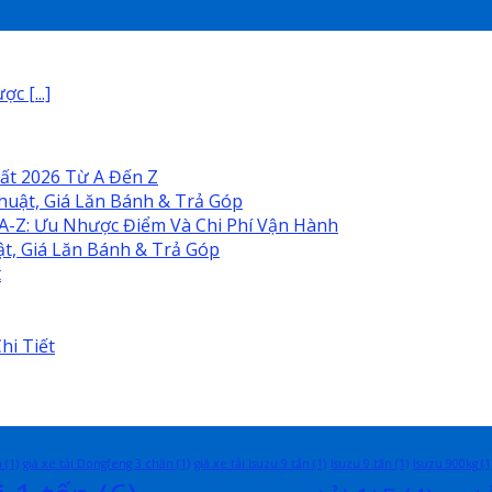
c [...]
ất 2026 Từ A Đến Z
Thuật, Giá Lăn Bánh & Trả Góp
 A-Z: Ưu Nhược Điểm Và Chi Phí Vận Hành
ật, Giá Lăn Bánh & Trả Góp
t
hi Tiết
n
(1)
giá xe tải Dongfeng 3 chân
(1)
giá xe tải Isuzu 9 tấn
(1)
Isuzu 9 tấn
(1)
Isuzu 900kg
(1