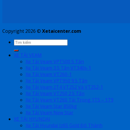
Copyright 2026 ©
Xetaicenter.com
XE TẢI VEAM
Xe Tải Veam VPT500 5 Tấn
Xe Tải Veam 3.5 Tấn VT340s-1
Xe Tải Veam VT260-1
Xe Tải Veam VPT950 9.5 Tấn
Xe Tải Veam 2T4 VT252 Và VT252-1
Xe Tải Veam VT250 2.5 Tấn
Xe Tải Veam VT260 Tải Trọng 1T5 – 1T9
Xe Tải Veam Star 850kg
Xe Tải Veam New Star
XE TẢI HYUNDAI
Xe Tải Hyundai Iz65 Gold Đô Thành