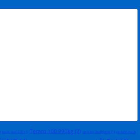
Teraco 100 990kg
(2)
)
Isuzu qkr 270
(1)
xe ben dongfeng
(1)
xe ben hino