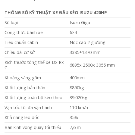
THÔNG SỐ KỸ THUẬT XE ĐẦU KÉO ISUZU 420HP
Số loại
Isuzu Giga
Công thức bánh xe
6×4
Tiêu chuẩn cabin
Nóc cao 2 giường
Chiều dài cơ sở
3385+1370 mm
Kích thước tổng thể xe Dx Rx
6895x 2500x 3055 mm
C
Khoảng sáng gầm
400mm
Khối lượng bản thân
8850kg
Khối lượng toàn bộ kéo theo
39.020kg
Vận tốc tối đa vận hành
110 km/h
Khả năng leo dốc
35%
Bán kính vòng quay tối thiểu
7,6 m