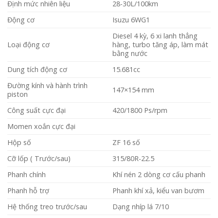
Định mức nhiên liệu
28-30L/100km
Động cơ
Isuzu 6WG1
Diesel 4 kỳ, 6 xi lanh thẳng
Loại động cơ
hàng, turbo tăng áp, làm mát
bằng nước
Dung tích động cơ
15.681cc
Đường kính và hành trình
147×154 mm
piston
Công suất cực đại
420/1800 Ps/rpm
Momen xoắn cực đại
Hộp số
ZF 16 số
Cỡ lốp ( Trước/sau)
315/80R-22.5
Phanh chính
Khí nén 2 dòng cơ cấu phanh
Phanh hỗ trợ
Phanh khí xả, kiểu van bươm
Hệ thống treo trước/sau
Dạng nhíp lá 7/10