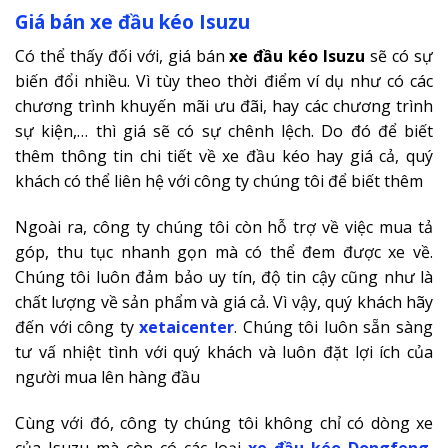
Giá bán xe đầu kéo Isuzu
Có thể thấy đối với, giá bán
xe đầu kéo Isuzu
sẽ có sự
biến đổi nhiều. Vì tùy theo thời điểm ví dụ như có các
chương trình khuyến mãi ưu đãi, hay các chương trình
sự kiện,… thì giá sẽ có sự chênh lệch. Do đó để biết
thêm thông tin chi tiết về xe đầu kéo hay giá cả, quý
khách có thể liên hệ với công ty chúng tôi để biết thêm
Ngoài ra, công ty chúng tôi còn hỗ trợ về việc mua tả
góp, thu tục nhanh gọn mà có thể đem được xe về.
Chúng tôi luôn đảm bảo uy tín, độ tin cậy cũng như là
chất lượng về sản phẩm và giá cả. Vì vậy, quý khách hãy
đến với công ty
xetaicenter
. Chúng tôi luôn sẵn sàng
tư vấ nhiệt tình với quý khách và luôn đặt lợi ích của
người mua lên hàng đầu
Cùng với đó, công ty chúng tôi không chỉ có dòng xe
của Isuzu mà còn có các loại
xe đầu kéo Dongfeng
,