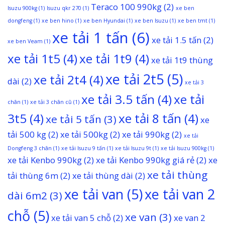
Teraco 100 990kg
(2)
Isuzu 900kg
(1)
Isuzu qkr 270
(1)
xe ben
dongfeng
(1)
xe ben hino
(1)
xe ben Hyundai
(1)
xe ben Isuzu
(1)
xe ben tmt
(1)
xe tải 1 tấn
(6)
xe tải 1.5 tấn
(2)
xe ben Veam
(1)
xe tải 1t5
(4)
xe tải 1t9
(4)
xe tải 1t9 thùng
xe tải 2t5
(5)
xe tải 2t4
(4)
dài
(2)
xe tải 3
xe tải 3.5 tấn
(4)
xe tải
chân
(1)
xe tải 3 chân cũ
(1)
3t5
(4)
xe tải 8 tấn
(4)
xe tải 5 tấn
(3)
xe
tải 500 kg
(2)
xe tải 500kg
(2)
xe tải 990kg
(2)
xe tải
Dongfeng 3 chân
(1)
xe tải Isuzu 9 tấn
(1)
xe tải Isuzu 9t
(1)
xe tải Isuzu 900kg
(1)
xe tải Kenbo 990kg
(2)
xe tải Kenbo 990kg giá rẻ
(2)
xe
xe tải thùng
tải thùng 6m
(2)
xe tải thùng dài
(2)
xe tải van
(5)
xe tải van 2
dài 6m2
(3)
chỗ
(5)
xe van
(3)
xe tải van 5 chỗ
(2)
xe van 2