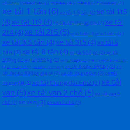
ben hino
(1)
xe ben Hyundai
(1)
xe ben Isuzu
(1)
xe ben tmt
(1)
xe ben Veam
(1)
xe tải 1 tấn
(6)
xe tải 1t5
xe tải 1.5 tấn
(2)
(4)
xe tải 1t9
(4)
xe tải
xe tải 1t9 thùng dài
(2)
xe tải 2t5
(5)
2t4
(4)
xe tải 3 chân
(1)
xe tải 3 chân cũ
(1)
xe tải 3.5 tấn
(4)
xe tải 3t5
(4)
xe tải 5
xe tải 8 tấn
(4)
tấn
(3)
xe tải 500 kg
(2)
xe tải
500kg
(2)
xe tải 990kg
(2)
xe tải Dongfeng 3 chân
(1)
xe tải Isuzu 9 tấn
xe tải Kenbo 990kg
(2)
xe
(1)
xe tải Isuzu 9t
(1)
xe tải Isuzu 900kg
(1)
tải Kenbo 990kg giá rẻ
(2)
xe tải thùng 6m
(2)
xe tải
xe tải
xe tải thùng dài 6m2
(3)
thùng dài
(2)
van
(5)
xe tải van 2 chỗ
(5)
xe tải van 5
xe van
(3)
chỗ
(2)
xe van 2 chỗ
(2)