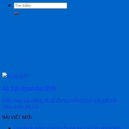
Xe Tải Hyundai IZ49
Hiện nay, các hãng xe tải đang cạnh tranh gay gắt với
nhau trên thị [...]
BÀI VIẾT MỚI
Quy Định Niên Hạn Sử Dụng Xe Tải Cập Nhật Mới