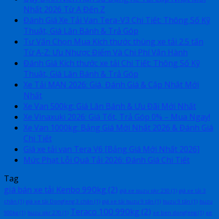
Nhất 2026 Từ A Đến Z
Đánh Giá Xe Tải Van Tera-V3 Chi Tiết: Thông Số Kỹ
Thuật, Giá Lăn Bánh & Trả Góp
Tư Vấn Chọn Mua Kích thước thùng xe tải 2.5 tấn
Từ A-Z: Ưu Nhược Điểm Và Chi Phí Vận Hành
Đánh Giá Kích thước xe tải Chi Tiết: Thông Số Kỹ
Thuật, Giá Lăn Bánh & Trả Góp
Xe Tải MAN 2026: Giá, Đánh Giá & Cập Nhật Mới
Nhất
Xe Van 500kg: Giá Lăn Bánh & Ưu Đãi Mới Nhất
Xe Vinaxuki 2026: Giá Tốt, Trả Góp 0% – Mua Ngay!
Xe Van 1000kg: Bảng Giá Mới Nhất 2026 & Đánh Giá
Chi Tiết
Giá xe tải van Tera V6 [Bảng Giá Mới Nhất 2026]
Mức Phạt Lỗi Quá Tải 2026: Đánh Giá Chi Tiết
Tag
giá bán xe tải Kenbo 990kg
(2)
giá xe isuzu qkr 230
(1)
giá xe tải 3
chân
(1)
giá xe tải Dongfeng 3 chân
(1)
giá xe tải Isuzu 9 tấn
(1)
Isuzu 9 tấn
(1)
Isuzu
Teraco 100 990kg
(2)
900kg
(1)
Isuzu qkr 270
(1)
xe ben dongfeng
(1)
xe