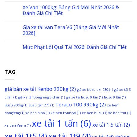
Xe Van 1000kg: Bảng Giá Mới Nhất 2026 &
Đánh Giá Chi Tiết
Giá xe tải van Tera V6 [Bảng Giá Mới Nhất
2026]
Mức Phạt Lỗi Quá Tải 2026: Đánh Giá Chi Tiết
TAG
giá bán xe tải Kenbo 990kg
(2)
giá xe isuzu qkr 230
(1)
giá xe tải 3
chân
(1)
giá xe tải Dongfeng 3 chân
(1)
giá xe tải Isuzu 9 tấn
(1)
Isuzu 9 tấn
(1)
Teraco 100 990kg
(2)
Isuzu 900kg
(1)
Isuzu qkr 270
(1)
xe ben
dongfeng
(1)
xe ben hino
(1)
xe ben Hyundai
(1)
xe ben Isuzu
(1)
xe ben tmt
(1)
xe tải 1 tấn
(6)
xe tải 1.5 tấn
(2)
xe ben Veam
(1)
xe tải 1t5
(4)
xe tải 1t9
(4)
xe tải 1t9 thùng