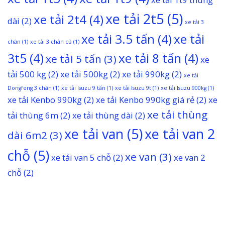
xe tải 2t5
(5)
xe tải 2t4
(4)
dài
(2)
xe tải 3
xe tải 3.5 tấn
(4)
xe tải
chân
(1)
xe tải 3 chân cũ
(1)
3t5
(4)
xe tải 8 tấn
(4)
xe tải 5 tấn
(3)
xe
tải 500 kg
(2)
xe tải 500kg
(2)
xe tải 990kg
(2)
xe tải
Dongfeng 3 chân
(1)
xe tải Isuzu 9 tấn
(1)
xe tải Isuzu 9t
(1)
xe tải Isuzu 900kg
(1)
xe tải Kenbo 990kg
(2)
xe tải Kenbo 990kg giá rẻ
(2)
xe
xe tải thùng
tải thùng 6m
(2)
xe tải thùng dài
(2)
xe tải van
(5)
xe tải van 2
dài 6m2
(3)
chỗ
(5)
xe van
(3)
xe tải van 5 chỗ
(2)
xe van 2
chỗ
(2)