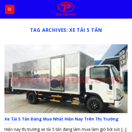
Skip
to
content
TAG ARCHIVES:
XE TẢI 5 TẤN
Xe Tải 5 Tấn Đáng Mua Nhất Hiện Nay Trên Thị Trường
Hiện nay thị trường xe tải 5 tấn đang làm mưa làm gió bởi sức [...]