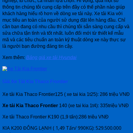
nghiệp, tổ chức, cá nhân lựa chọn. Hi vọng, qua một số
thông tin chúng tôi cung cấp trên đây có thể phần nào giúp
khách hàng hiểu rõ hơn về dòng xe tải này. Xe tải Kia với
mục tiêu an toàn của người sử dụng đặt lên hàng đầu. Chỉ
cần bạn đang có nhu cầu thì chúng tôi sẵn sàng cung cấp và
sửa chữa tận tình và tốt nhất. luôn đổi mới từ thiết kế mẫu
mã và các tiêu chuẩn an toàn kỹ thuật dòng xe này thực sự
là người bạn đường đáng tin cậy.
Xem thêm:
Bảng giá xe tải Hyundai
Giá Xe Tải Kia Thaco Frontier
Xe tải Kia Thaco Frontier125 ( xe tai kia 1t25): 286 triệu VNĐ
Xe tải Kia Thaco Frontier
140 (xe tai kia 1t4): 335triệu VNĐ
Xe tải Thaco Frontier K190 (1,9 tấn):286 triệu VNĐ
KIA K200 ĐÔNG LẠNH ( 1,49 Tấn/ 990KG): 529.500.000