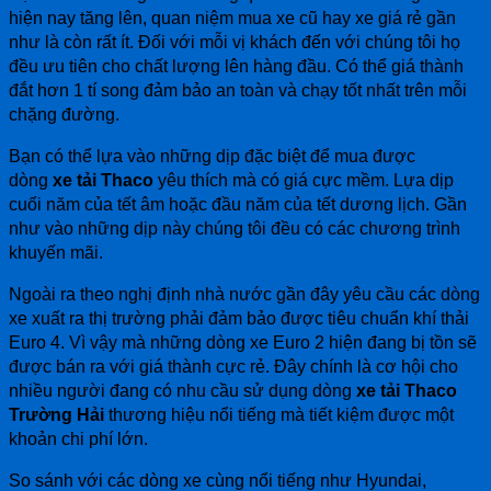
hiện nay tăng lên, quan niệm mua xe cũ hay xe giá rẻ gần
như là còn rất ít. Đối với mỗi vị khách đến với chúng tôi họ
đều ưu tiên cho chất lượng lên hàng đầu. Có thể giá thành
đắt hơn 1 tí song đảm bảo an toàn và chạy tốt nhất trên mỗi
chặng đường.
Bạn có thể lựa vào những dịp đặc biệt để mua được
dòng
xe tải Thaco
yêu thích mà có giá cực mềm. Lựa dịp
cuối năm của tết âm hoặc đầu năm của tết dương lịch. Gần
như vào những dịp này chúng tôi đều có các chương trình
khuyến mãi.
Ngoài ra theo nghị định nhà nước gần đây yêu cầu các dòng
xe xuất ra thị trường phải đảm bảo được tiêu chuẩn khí thải
Euro 4. Vì vậy mà những dòng xe Euro 2 hiện đang bị tồn sẽ
được bán ra với giá thành cực rẻ. Đây chính là cơ hội cho
nhiều người đang có nhu cầu sử dụng dòng
xe tải Thaco
Trường Hải
thương hiệu nổi tiếng mà tiết kiệm được một
khoản chi phí lớn.
So sánh với các dòng xe cùng nổi tiếng như Hyundai,