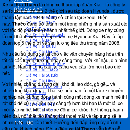
XE KHÁC
Xe tải Kia Thaco
là dòng xe thuộc tập đoàn Kia – là công ty
BẢNG GIÁ XE
sản xuất oto lớn thứ 2 thế giới sau tập đoàn Hyundai, được
Giá Xe Tải Veam
thành lập năm 1944, có trụ sở chính tại Seoul. Hiện
Giá Xe Tải TMT
nay,
Thaco
đang trở thành một trong những nhà sản xuất oto
Xe Tải Teraco
với tốc độ phát triển nhanh nhất thế giới. Dòng xe này cũng
Giá Xe Tải Mitsubishi
là một thành viên của tập đoàn mẹ Hyundai Kia. Đây là tập
Giá Xe Tải Jac
đoàn top 5 thế giới về sản lượng tiêu thụ trong năm 2008.
Giá Xe Tải Isuzu
Giá Xe Tải Hyundai
Nhu cầu sử dụng xe tải cho việc vận chuyển hàng hóa trên
Giá Xe Tải Howo
tất cả các tuyến đường ngày càng tăng. Với khí hậu, địa hình
Giá Xe Tải Dongfeng
tại Việt Nam thì nhu cầu lại càng yêu cầu lớn hơn bao giờ
Giá Xe Tải Thaco
hết.
Giá Xe Tải Suzuki
Giá Xe Tải Hino
Với nhiều chặng đường dài, khó đi, leo dốc, gồ gề,.. và
Giá Xe Tải Daewoo
nhiều khó khăn khác. Thật sự nếu bạn là một lái xe chuyên
Giá Xe Ben
nghiệp nếu không đồng hành cùng một dòng xe mạnh mẽ thì
Giá Xe Tải Nhỏ
Giá Xe Đầu Kéo
rất khó để xử lý. Điều này càng tệ hơn khi bạn là một lái xe
Giá Xe Tải Van
mới vào nghề. Một chiếc xe động cơ khỏe, hệ thống phanh
Giá Xe Tải Dongben
hiện đại, nội thất tạo không khí thoải mãi và tập trung sẽ là
TIN TỨC
những yêu cầu cần thiết. Hướng đến đáp ứng đầy đủ nhu
cầu của khách hàng. Đó là điều
xe tải Thaco
vẫn luôn nỗ