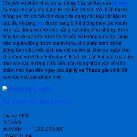
Chuyên về phân khúc xe tải nặng. Các số loại của
xe ben
Auman chủ yếu tập trung từ 10 đến 18 tấn. Với kích thước
thùng xe lớn có thể chở được đa dạng các loại vật liệu từ
cát, đá, khoáng.
Xe
được trang bị hệ thống thủy lực mạnh
hơn các dòng xe cho việc nâng hạ thùng nhẹ nhàng. Bơm
thủy lực được kéo trực tiếp từ hộp số không qua lap. Giúp
việc truyền động được mạnh hơn, cho phép toàn bộ hệ
thống làm việc một cách mẹ mẽ và êm ái. Đòn xe ngắn cho
khả năng vượt địa hình mạnh. Ít tạo lực cản khi vào cua cũng
như vào các đường nhỏ. Nếu còn đang phân vân về sản
phẩm mời bạn đến ngay các
đại lý xe Thaco
gần nhất để
xem tận mắt sản phẩm nhé.
Giá xe ben Ben Thaco Auman
Giá xe BEN
3 CHÂN
AUMAN
1,555,000,000
D240GTL.E4