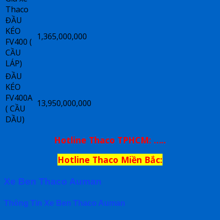
Thaco
ĐẦU
KÉO
1,365,000,000
FV400 (
CẦU
LÁP)
ĐẦU
KÉO
FV400A
13,950,000,000
( CẦU
DẦU)
Hotline Thaco TPHCM: …..
Hotline Thaco Miền Bắc:
Xe Ben Thaco Auman
Thông Tin Xe Ben Thaco Auman