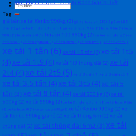
Mức Phạt Lỗi Quá Tải 2026: Đánh Giá Chi Tiết
Tag
giá bán xe tải Kenbo 990kg
(2)
giá xe isuzu qkr 230
(1)
giá xe tải 3
chân
(1)
giá xe tải Dongfeng 3 chân
(1)
giá xe tải Isuzu 9 tấn
(1)
Isuzu 9 tấn
(1)
Isuzu
Teraco 100 990kg
(2)
900kg
(1)
Isuzu qkr 270
(1)
xe ben dongfeng
(1)
xe
ben hino
(1)
xe ben Hyundai
(1)
xe ben Isuzu
(1)
xe ben tmt
(1)
xe ben Veam
(1)
xe tải 1 tấn
(6)
xe tải 1t5
xe tải 1.5 tấn
(2)
(4)
xe tải 1t9
(4)
xe tải
xe tải 1t9 thùng dài
(2)
xe tải 2t5
(5)
2t4
(4)
xe tải 3 chân
(1)
xe tải 3 chân cũ
(1)
xe tải 3.5 tấn
(4)
xe tải 3t5
(4)
xe tải 5
xe tải 8 tấn
(4)
tấn
(3)
xe tải 500 kg
(2)
xe tải
500kg
(2)
xe tải 990kg
(2)
xe tải Dongfeng 3 chân
(1)
xe tải Isuzu 9 tấn
xe tải Kenbo 990kg
(2)
xe
(1)
xe tải Isuzu 9t
(1)
xe tải Isuzu 900kg
(1)
tải Kenbo 990kg giá rẻ
(2)
xe tải thùng 6m
(2)
xe tải
xe tải
xe tải thùng dài 6m2
(3)
thùng dài
(2)
van
(5)
xe tải van 2 chỗ
(5)