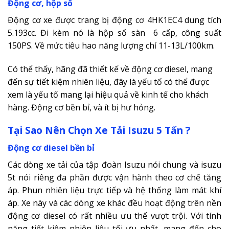
Động cơ, hộp số
Động cơ xe được trang bị động cơ 4HK1EC4 dung tích
5.193cc. Đi kèm nó là hộp số sàn 6 cấp, công suất
150PS. Về mức tiêu hao năng lượng chỉ 11-13L/100km.
Có thể thấy, hãng đã thiết kế về động cơ diesel, mang
đến sự tiết kiệm nhiên liệu, đây là yếu tố có thể được
xem là yếu tố mang lại hiệu quả về kinh tế cho khách
hàng. Động cơ bền bỉ, và ít bị hư hỏng.
Tại Sao Nên Chọn Xe Tải Isuzu 5 Tấn ?
Động cơ diesel bền bỉ
Các dòng xe tải của tập đoàn Isuzu nói chung và isuzu
5t nói riêng đa phần được vận hành theo cơ chế tăng
áp. Phun nhiên liệu trực tiếp và hệ thống làm mát khí
áp. Xe này và các dòng xe khác đều hoạt động trên nền
động cơ diesel có rất nhiều ưu thế vượt trội. Với tính
năng tiết kiệm nhiên liệu tối ưu nhất, mang đến cho