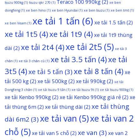
Teraco 100 990kg
(2)
Isuzu 900kg
(1)
Isuzu qkr 270
(1)
xe ben
dongfeng
(1)
xe ben hino
(1)
xe ben Hyundai
(1)
xe ben Isuzu
(1)
xe ben tmt
(1)
xe tải 1 tấn
(6)
xe tải 1.5 tấn
(2)
xe ben Veam
(1)
xe tải 1t5
(4)
xe tải 1t9
(4)
xe tải 1t9 thùng
xe tải 2t5
(5)
xe tải 2t4
(4)
dài
(2)
xe tải 3
xe tải 3.5 tấn
(4)
xe tải
chân
(1)
xe tải 3 chân cũ
(1)
3t5
(4)
xe tải 8 tấn
(4)
xe tải 5 tấn
(3)
xe
tải 500 kg
(2)
xe tải 500kg
(2)
xe tải 990kg
(2)
xe tải
Dongfeng 3 chân
(1)
xe tải Isuzu 9 tấn
(1)
xe tải Isuzu 9t
(1)
xe tải Isuzu 900kg
(1)
xe tải Kenbo 990kg
(2)
xe tải Kenbo 990kg giá rẻ
(2)
xe
xe tải thùng
tải thùng 6m
(2)
xe tải thùng dài
(2)
xe tải van
(5)
xe tải van 2
dài 6m2
(3)
chỗ
(5)
xe van
(3)
xe tải van 5 chỗ
(2)
xe van 2