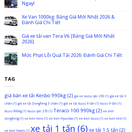
Ngay!
Xe Van 1000kg: Bảng Giá Mới Nhất 2026 &
Đánh Giá Chi Tiết
Giá xe tải van Tera V6 [Bảng Giá Mới Nhất
2026]
Mức Phạt Lỗi Quá Tải 2026: Đánh Giá Chi Tiết
TAG
giá bán xe tải Kenbo 990kg
(2)
giá xe isuzu qkr 230
(1)
giá xe tải 3
chân
(1)
giá xe tải Dongfeng 3 chân
(1)
giá xe tải Isuzu 9 tấn
(1)
Isuzu 9 tấn
(1)
Teraco 100 990kg
(2)
Isuzu 900kg
(1)
Isuzu qkr 270
(1)
xe ben
dongfeng
(1)
xe ben hino
(1)
xe ben Hyundai
(1)
xe ben Isuzu
(1)
xe ben tmt
(1)
xe tải 1 tấn
(6)
xe tải 1.5 tấn
(2)
xe ben Veam
(1)