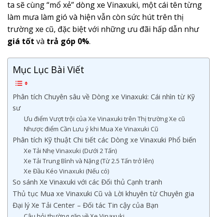
ta sẽ cùng “mổ xẻ” dòng xe Vinaxuki, một cái tên từng
làm mưa làm gió và hiện vẫn còn sức hút trên thị
trường xe cũ, đặc biệt với những ưu đãi hấp dẫn như
giá tốt
và
trả góp 0%
.
Mục Lục Bài Viết
Phân tích Chuyên sâu về Dòng xe Vinaxuki: Cái nhìn từ Kỹ
sư
Ưu điểm Vượt trội của Xe Vinaxuki trên Thị trường Xe cũ
Nhược điểm Cần Lưu ý khi Mua Xe Vinaxuki Cũ
Phân tích Kỹ thuật Chi tiết các Dòng xe Vinaxuki Phổ biến
Xe Tải Nhẹ Vinaxuki (Dưới 2 Tấn)
Xe Tải Trung Bình và Nặng (Từ 2.5 Tấn trở lên)
Xe Đầu Kéo Vinaxuki (Nếu có)
So sánh Xe Vinaxuki với các Đối thủ Cạnh tranh
Thủ tục Mua xe Vinaxuki Cũ và Lời khuyên từ Chuyên gia
Đại lý Xe Tải Center – Đối tác Tin cậy của Bạn
Câu hỏi thường gặp về Xe Vinaxuki