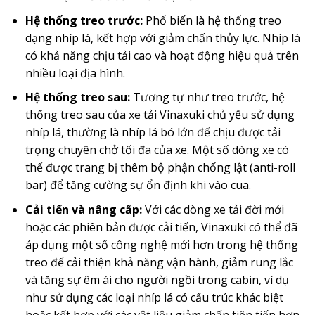
Hệ thống treo trước:
Phổ biến là hệ thống treo
dạng nhíp lá, kết hợp với giảm chấn thủy lực. Nhíp lá
có khả năng chịu tải cao và hoạt động hiệu quả trên
nhiều loại địa hình.
Hệ thống treo sau:
Tương tự như treo trước, hệ
thống treo sau của xe tải Vinaxuki chủ yếu sử dụng
nhíp lá, thường là nhíp lá bó lớn để chịu được tải
trọng chuyên chở tối đa của xe. Một số dòng xe có
thể được trang bị thêm bộ phận chống lật (anti-roll
bar) để tăng cường sự ổn định khi vào cua.
Cải tiến và nâng cấp:
Với các dòng xe tải đời mới
hoặc các phiên bản được cải tiến, Vinaxuki có thể đã
áp dụng một số công nghệ mới hơn trong hệ thống
treo để cải thiện khả năng vận hành, giảm rung lắc
và tăng sự êm ái cho người ngồi trong cabin, ví dụ
như sử dụng các loại nhíp lá có cấu trúc khác biệt
hoặc kết hợp với các vật liệu giảm chấn tiên tiến hơn.