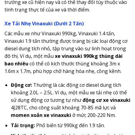
trường xe cũ hiện nay và có thể thay đổi tùy thuộc vào
tình trạng thực tế của xe và thời điểm.
Xe Tải Nhẹ Vinaxuki (Dưới 2 Tấn)
Các mẫu xe như Vinaxuki 990kg, Vinaxuki 1.4 tấn,
Vinaxuki 1.9 tấn thường được trang bị các loại động cơ
diesel dung tích nhỏ, tập trung vào sự linh hoạt trong
đô thị. Ví dụ, một mẫu
xe vinaxuki 990kg thùng dài
bao nhiêu
có thể có kích thước thùng khoảng 3m x
1.6m x 1.7m, phù hợp chở hàng hóa nhẹ, cồng kềnh.
Động cơ:
Thường là các động cơ diesel dung tích
khoảng 2.0L – 2.5L. Ví dụ, một mẫu xe tải nhẹ có thể
sử dụng động cơ tương tự như
động cơ xe vinaxuki
4J28TC, cho công suất khoảng 70-85 mã lực và
momen xoắn xe vinaxuki
ở mức 200-220 Nm.
Tải trọng:
Phổ biến từ 990kg đến 1.9 tấn.