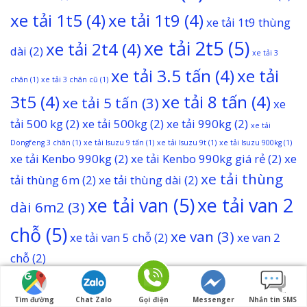
xe tải 1t5
(4)
xe tải 1t9
(4)
xe tải 1t9 thùng
xe tải 2t5
(5)
xe tải 2t4
(4)
dài
(2)
xe tải 3
xe tải 3.5 tấn
(4)
xe tải
chân
(1)
xe tải 3 chân cũ
(1)
3t5
(4)
xe tải 8 tấn
(4)
xe tải 5 tấn
(3)
xe
tải 500 kg
(2)
xe tải 500kg
(2)
xe tải 990kg
(2)
xe tải
Dongfeng 3 chân
(1)
xe tải Isuzu 9 tấn
(1)
xe tải Isuzu 9t
(1)
xe tải Isuzu 900kg
(1)
xe tải Kenbo 990kg
(2)
xe tải Kenbo 990kg giá rẻ
(2)
xe
xe tải thùng
tải thùng 6m
(2)
xe tải thùng dài
(2)
xe tải van
(5)
xe tải van 2
dài 6m2
(3)
chỗ
(5)
xe van
(3)
xe tải van 5 chỗ
(2)
xe van 2
chỗ
(2)
Tìm đường
Chat Zalo
Gọi điện
Messenger
Nhắn tin SMS