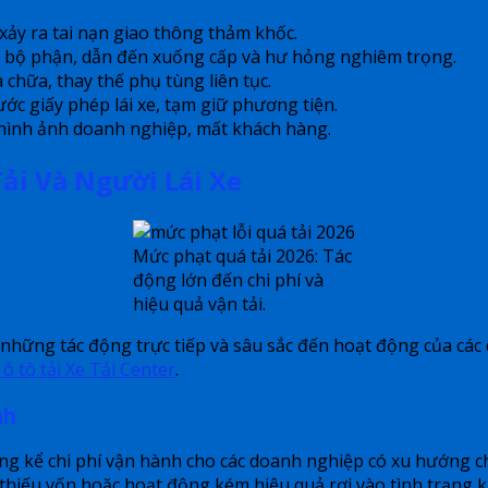
ảy ra tai nạn giao thông thảm khốc.
ác bộ phận, dẫn đến xuống cấp và hư hỏng nghiêm trọng.
 chữa, thay thế phụ tùng liên tục.
ước giấy phép lái xe, tạm giữ phương tiện.
ình ảnh doanh nghiệp, mất khách hàng.
ải Và Người Lái Xe
Mức phạt quá tải 2026: Tác
động lớn đến chi phí và
hiệu quả vận tải.
những tác động trực tiếp và sâu sắc đến hoạt động của các 
 ô tô tải Xe Tải Center
.
nh
áng kể chi phí vận hành cho các doanh nghiệp có xu hướng c
thiếu vốn hoặc hoạt động kém hiệu quả rơi vào tình trạng 