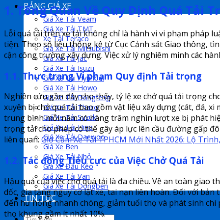
BẢNG GIÁ XE
1. Tổng Quan Về Quy Định Quá Tải Tr
Giá Xe Tải Veam
Giá Xe Tải TMT
Lỗi quá tải trên xe tải không chỉ là hành vi vi phạm phá
Xe Tải Teraco
tiện. Theo số liệu thống kê từ Cục Cảnh sát Giao thông, tì
Giá Xe Tải Mitsubishi
cận công trường xây dựng. Việc xử lý nghiêm minh các hành 
Giá Xe Tải Jac
Giá Xe Tải Isuzu
1.1. Thực trạng Vi phạm Quy định Tải trọng
Giá Xe Tải Hyundai
Giá Xe Tải Howo
Nghiên cứu gần đây cho thấy, tỷ lệ xe chở quá tải trọng 
Giá Xe Tải Dongfeng
xuyên bị chở quá tải bao gồm vật liệu xây dựng (cát, đá, 
Giá Xe Tải Thaco
Giá Xe Tải Suzuki
trung bình mỗi năm có hàng trăm nghìn lượt xe bị phát hiệ
Giá Xe Tải Hino
trọng tải cho phép có thể gây áp lực lên cầu đường gấp đôi
Giá Xe Tải Daewoo
liên quan:
Giờ Cấm Xe Tải TPHCM Mới Nhất 2026: Lộ Trình
Giá Xe Ben
Giá Xe Tải Nhỏ
1.2. Tác động Tiêu cực của Việc Chở Quá Tải
Giá Xe Đầu Kéo
Giá Xe Tải Van
Hậu quả của việc chở quá tải là đa chiều. Về an toàn giao
Giá Xe Tải Dongben
dốc, gia tăng nguy cơ lật xe, tai nạn liên hoàn. Đối với bả
TIN TỨC
đến hư hỏng nhanh chóng, giảm tuổi thọ và phát sinh chi p
thọ khung gầm ít nhất 10%.