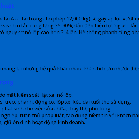
thuật
e tải A có tải trọng cho phép 12,000 kg) sẽ gây áp lực vượt qu
hassis chịu tải trọng tăng 25-30%, dẫn đến hiện tượng xóc 
có nguy cơ nổ lốp cao hơn 3-4 lần. Hệ thống phanh cũng phả
đều mang lại những hệ quả khác nhau. Phân tích ưu nhược điể
trọng
o mất kiểm soát, lật xe, nổ lốp.
, treo, phanh, động cơ, lốp xe, kéo dài tuổi thọ sử dụng.
 phát sinh cho việc sửa chữa, thay thế phụ tùng.
ghiệp, tuân thủ pháp luật, tạo dựng niềm tin với khách hàn
h, giữ ổn định hoạt động kinh doanh.