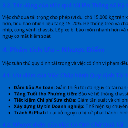
3.2. Tác động của việc quá tải lên Thông số Kỹ 
Việc chở quá tải trọng cho phép (ví dụ: chở 15,000 kg trên x
hơn, tiêu hao nhiên liệu tăng 15-20%. Hệ thống treo và c
nhíp, cong vênh chassis. Lốp xe bị bào mòn nhanh hơn và 
nguy cơ mất kiểm soát.
4. Phân tích Ưu – Nhược Điểm
Việc tuân thủ quy định tải trọng và việc cố tình vi phạm 
4.1. Ưu điểm của Việc Chấp hành Quy định Tải 
Đảm bảo An toàn:
Giảm thiểu tối đa nguy cơ tai nạn d
Tăng Tuổi thọ Phương tiện:
Bảo vệ hệ thống chassis
Tiết kiệm Chi phí Sửa chữa:
Giảm tần suất và chi phí
Xây dựng Uy tín Doanh nghiệp:
Thể hiện sự chuyên n
Tránh Bị Phạt:
Loại bỏ nguy cơ bị xử phạt hành chín
4.2. Nhược điểm của Việc Cố tình Chở Quá Tải