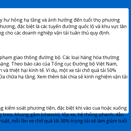
, gây hư hỏng hạ tầng và ảnh hưởng đến tuổi thọ phương
 phương, đặc biệt là các tuyến đường quốc lộ và khu vực lân
ng cho các doanh nghiệp vận tải tuân thủ quy định.
vi phạm giao thông đường bộ. Các loại hàng hóa thường
ệp nặng. Theo báo cáo của Tổng cục Đường bộ Việt Nam,
 thiệt hại kinh tế. Ví dụ, một xe tải chở quá tải 50%
 sửa chữa hạ tầng. Xem thêm bài chia sẻ kinh nghiệm vận tải
ng kiểm soát phương tiện, đặc biệt khi vào cua hoặc xuống
ống treo, khung gầm (chassis), lốp xe, hệ thống phanh, dẫn
uật, mỗi lần xe chở quá tải 30% trọng tải sẽ làm giảm tuổi