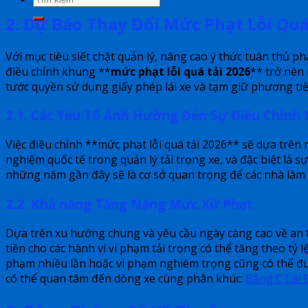
2. Dự Báo Thay Đổi Mức Phạt Lỗi Qu
Với mục tiêu siết chặt quản lý, nâng cao ý thức tuân thủ p
điều chỉnh khung **
mức phạt lỗi quá tải 2026
** trở nên
tước quyền sử dụng giấy phép lái xe và tạm giữ phương ti
2.1. Các Yếu Tố Ảnh Hưởng Đến Sự Điều Chỉnh
Việc điều chỉnh **mức phạt lỗi quá tải 2026** sẽ dựa trên 
nghiệm quốc tế trong quản lý tải trọng xe, và đặc biệt là s
những năm gần đây sẽ là cơ sở quan trọng để các nhà làm lu
2.2. Khả năng Tăng Nặng Mức Xử Phạt
Dựa trên xu hướng chung và yêu cầu ngày càng cao về an to
tiền cho các hành vi vi phạm tải trọng có thể tăng theo tỷ l
phạm nhiều lần hoặc vi phạm nghiêm trọng cũng có thể được
có thể quan tâm đến dòng xe cùng phân khúc:
Bằng C Lái 