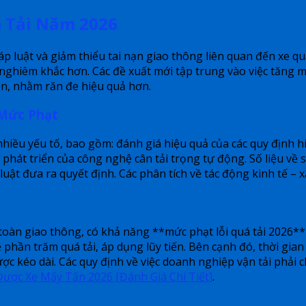
á Tải Năm 2026
háp luật và giảm thiểu tai nạn giao thông liên quan đến xe 
 nghiêm khắc hơn. Các đề xuất mới tập trung vào việc tăng 
ện, nhằm răn đe hiệu quả hơn.
 Mức Phạt
nhiều yếu tố, bao gồm: đánh giá hiệu quả của các quy định hi
ự phát triển của công nghệ cân tải trọng tự động. Số liệu về 
ật đưa ra quyết định. Các phân tích về tác động kinh tế – x
àn giao thông, có khả năng **mức phạt lỗi quá tải 2026** s
ệ phần trăm quá tải, áp dụng lũy tiến. Bên cạnh đó, thời gian 
 kéo dài. Các quy định về việc doanh nghiệp vận tải phải ch
Được Xe Mấy Tấn 2026 [Đánh Giá Chi Tiết]
.