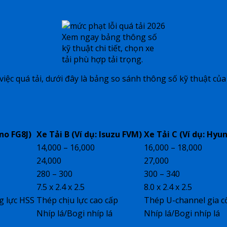
Xem ngay bảng thông số
kỹ thuật chi tiết, chọn xe
tải phù hợp tải trọng.
việc quá tải, dưới đây là bảng so sánh thông số kỹ thuật củ
ino FG8J)
Xe Tải B (Ví dụ: Isuzu FVM)
Xe Tải C (Ví dụ: Hyu
14,000 – 16,000
16,000 – 18,000
24,000
27,000
280 – 300
300 – 340
7.5 x 2.4 x 2.5
8.0 x 2.4 x 2.5
g lực HSS
Thép chịu lực cao cấp
Thép U-channel gia c
Nhíp lá/Bogi nhíp lá
Nhíp lá/Bogi nhíp lá