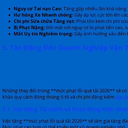
Nguy cơ Tai nạn Cao:
Tăng gấp nhiều lần khả năng x
Hư hỏng Xe Nhanh chóng:
Gây áp lực cực lớn lên c
Chi phí Sửa chữa Tăng vọt:
Phải tốn kém chi phí sửa
Bị Phạt Nặng:
Đối mặt với nguy cơ bị phạt tiền cao, t
Mất Uy tín Nghiêm trọng:
Gây ảnh hưởng xấu đến h
5. Tác Động Đến Doanh Nghiệp Vận T
Những thay đổi trong **mức phạt lỗi quá tải 2026** sẽ có 
khảo quy cách đóng thùng ô tô và chi phí đăng kiểm:
Đại lý
5.1. Tác động Tài chính và Hoạt động Kinh doa
Việc tăng **mức phạt lỗi quá tải 2026** sẽ làm gia tăng đ
Mức phạt cao hơn có thể khiến một số doanh nghiệp nhỏ, 