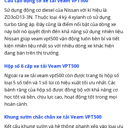
Cấu tạo động cơ xe tải Veam VPT500
Sử dụng động cơ diesel của Nissan với kí hiệu là
ZD3oD13-3N. Thuộc loại 4 kỳ 4 xylanh có sử dụng
turbo tăng áp. Đây cũng là điểm nổi bật của dòng xe
này bởi nó quyết định đến khả năng sử dụng nhiên liệu.
Nissan giúp veam vpt500 vận động luôn bền bỉ và tiết
kiện nhiên liệu nhất so với nhiều dòng xe khác hiện
đang bán trên thị trường.
Hộp số 6 cấp xe tải Veam VPT500
Ngoài ra xe tải veam vpt500 còn được trang bị hộp số
loại 5 số tiến và 1 số lùi có hiệu xuất tối ưu nhất. Các
bánh răng của hộp số được đồng bộ với khả năng cơ
học tốt và bền, chịu lực cao, hoạt động tốt trong mọi
hoàn cảnh.
Khung sườn chắc chắn xe tải Veam VPT500
Kết cấu khung sườn và hệ thống phanh xếp vào loại ưu