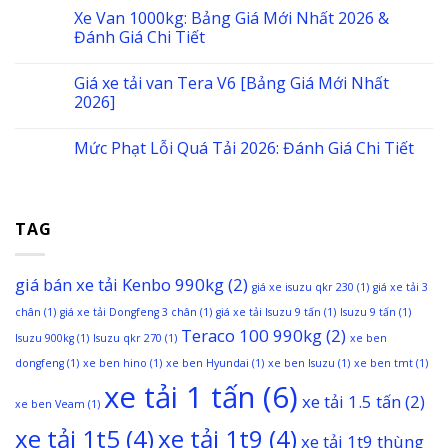
Xe Van 1000kg: Bảng Giá Mới Nhất 2026 &
Đánh Giá Chi Tiết
Giá xe tải van Tera V6 [Bảng Giá Mới Nhất
2026]
Mức Phạt Lỗi Quá Tải 2026: Đánh Giá Chi Tiết
TAG
giá bán xe tải Kenbo 990kg
(2)
giá xe isuzu qkr 230
(1)
giá xe tải 3
chân
(1)
giá xe tải Dongfeng 3 chân
(1)
giá xe tải Isuzu 9 tấn
(1)
Isuzu 9 tấn
(1)
Teraco 100 990kg
(2)
Isuzu 900kg
(1)
Isuzu qkr 270
(1)
xe ben
dongfeng
(1)
xe ben hino
(1)
xe ben Hyundai
(1)
xe ben Isuzu
(1)
xe ben tmt
(1)
xe tải 1 tấn
(6)
xe tải 1.5 tấn
(2)
xe ben Veam
(1)
xe tải 1t5
(4)
xe tải 1t9
(4)
xe tải 1t9 thùng