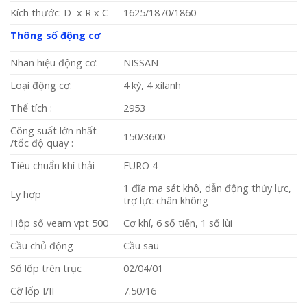
Kích thước: D x R x C
1625/1870/1860
Thông số động cơ
Nhãn hiệu động cơ:
NISSAN
Loại động cơ:
4 kỳ, 4 xilanh
Thể tích :
2953
Công suất lớn nhất
150/3600
/tốc độ quay :
Tiêu chuẩn khí thải
EURO 4
1 đĩa ma sát khô, dẫn động thủy lực,
Ly hợp
trợ lực chân không
Hộp số veam vpt 500
Cơ khí, 6 số tiến, 1 số lùi
Cầu chủ động
Cầu sau
Số lốp trên trục
02/04/01
Cỡ lốp I/II
7.50/16