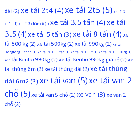
xe tải 2t5
(5)
xe tải 2t4
(4)
dài
(2)
xe tải 3
xe tải 3.5 tấn
(4)
xe tải
chân
(1)
xe tải 3 chân cũ
(1)
3t5
(4)
xe tải 8 tấn
(4)
xe tải 5 tấn
(3)
xe
tải 500 kg
(2)
xe tải 500kg
(2)
xe tải 990kg
(2)
xe tải
Dongfeng 3 chân
(1)
xe tải Isuzu 9 tấn
(1)
xe tải Isuzu 9t
(1)
xe tải Isuzu 900kg
(1)
xe tải Kenbo 990kg
(2)
xe tải Kenbo 990kg giá rẻ
(2)
xe
xe tải thùng
tải thùng 6m
(2)
xe tải thùng dài
(2)
xe tải van
(5)
xe tải van 2
dài 6m2
(3)
chỗ
(5)
xe van
(3)
xe tải van 5 chỗ
(2)
xe van 2
chỗ
(2)