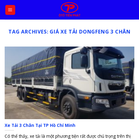
Skip
to
content
TAG ARCHIVES:
GIÁ XE TẢI DONGFENG 3 CHÂN
Xe Tải 3 Chân Tại TP Hồ Chí Minh
Có thể thấy, xe tải là một phương tiện rất được chú trọng trên thị