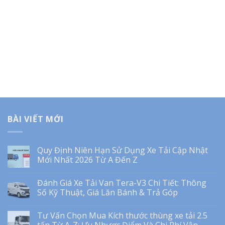
BÀI VIẾT MỚI
Quy Định Niên Hạn Sử Dụng Xe Tải Cập Nhật
Mới Nhất 2026 Từ A Đến Z
Đánh Giá Xe Tải Van Tera-V3 Chi Tiết: Thông
Số Kỹ Thuật, Giá Lăn Bánh & Trả Góp
Tư Vấn Chọn Mua Kích thước thùng xe tải 2.5
tấn Từ A-Z: Ưu Nhược Điểm Và Chi Phí Vận