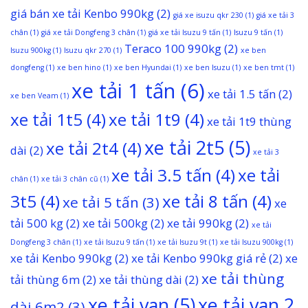
giá bán xe tải Kenbo 990kg
(2)
giá xe isuzu qkr 230
(1)
giá xe tải 3
chân
(1)
giá xe tải Dongfeng 3 chân
(1)
giá xe tải Isuzu 9 tấn
(1)
Isuzu 9 tấn
(1)
Teraco 100 990kg
(2)
Isuzu 900kg
(1)
Isuzu qkr 270
(1)
xe ben
dongfeng
(1)
xe ben hino
(1)
xe ben Hyundai
(1)
xe ben Isuzu
(1)
xe ben tmt
(1)
xe tải 1 tấn
(6)
xe tải 1.5 tấn
(2)
xe ben Veam
(1)
xe tải 1t5
(4)
xe tải 1t9
(4)
xe tải 1t9 thùng
xe tải 2t5
(5)
xe tải 2t4
(4)
dài
(2)
xe tải 3
xe tải 3.5 tấn
(4)
xe tải
chân
(1)
xe tải 3 chân cũ
(1)
3t5
(4)
xe tải 8 tấn
(4)
xe tải 5 tấn
(3)
xe
tải 500 kg
(2)
xe tải 500kg
(2)
xe tải 990kg
(2)
xe tải
Dongfeng 3 chân
(1)
xe tải Isuzu 9 tấn
(1)
xe tải Isuzu 9t
(1)
xe tải Isuzu 900kg
(1)
xe tải Kenbo 990kg
(2)
xe tải Kenbo 990kg giá rẻ
(2)
xe
xe tải thùng
tải thùng 6m
(2)
xe tải thùng dài
(2)
xe tải van
(5)
xe tải van 2
dài 6m2
(3)