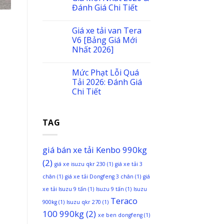
Đánh Giá Chi Tiết
Giá xe tải van Tera
V6 [Bảng Giá Mới
Nhất 2026]
Mức Phạt Lỗi Quá
Tải 2026: Đánh Giá
Chi Tiết
TAG
giá bán xe tải Kenbo 990kg
(2)
giá xe isuzu qkr 230
(1)
giá xe tải 3
chân
(1)
giá xe tải Dongfeng 3 chân
(1)
giá
xe tải Isuzu 9 tấn
(1)
Isuzu 9 tấn
(1)
Isuzu
Teraco
900kg
(1)
Isuzu qkr 270
(1)
100 990kg
(2)
xe ben dongfeng
(1)