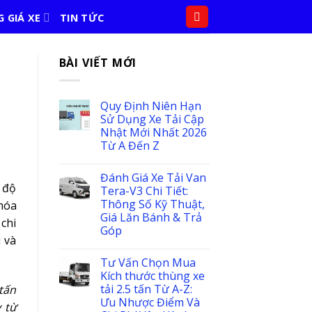
 GIÁ XE
TIN TỨC
BÀI VIẾT MỚI
Quy Định Niên Hạn
Sử Dụng Xe Tải Cập
Nhật Mới Nhất 2026
Từ A Đến Z
Đánh Giá Xe Tải Van
i độ
Tera-V3 Chi Tiết:
Thông Số Kỹ Thuật,
hóa
Giá Lăn Bánh & Trả
chi
Góp
u và
Tư Vấn Chọn Mua
Kích thước thùng xe
tải 2.5 tấn Từ A-Z:
 tấn
Ưu Nhược Điểm Và
 từ