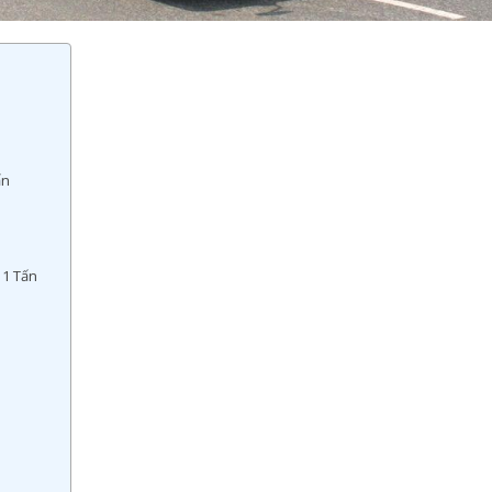
ấn
 1 Tấn