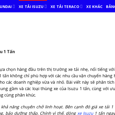
YUNDAI
XE TẢI ISUZU
XE TẢI TERACO
XE KHÁC
BẢNG
zu 1 Tấn
lựa chọn hàng đầu trên thị trường xe tải nhẹ, nổi tiếng vớ
 1 tấn không chỉ phù hợp với các nhu cầu vận chuyển hàng 
o các doanh nghiệp vừa và nhỏ. Bài viết này sẽ phân tích 
khung gầm và các loại thùng xe của Isuzu 1 tấn, cùng với ư
ng cùng phân khúc.
ẹ, khả năng chuyên chở linh hoạt. Bên cạnh đó giá xe tải 1
g, bảo dưỡng thấp. Chính vì thế, dòng
xe Isuzu
1 tấn ngay