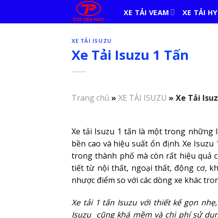
Skip
XE TẢI VEAM
XE TẢI H
to
content
XE TẢI ISUZU
Xe Tải Isuzu 1 Tấn
Trang chủ
»
XE TẢI ISUZU
»
Xe Tải Isu
Xe tải Isuzu 1 tấn là một trong những 
bền cao và hiệu suất ổn định. Xe Isuzu
trong thành phố mà còn rất hiệu quả ch
tiết từ nội thất, ngoại thất, động cơ, 
nhược điểm so với các dòng xe khác tro
Xe tải 1 tấn Isuzu với thiết kế gọn nh
Isuzu cũng khá mềm và chi phí sử dụn