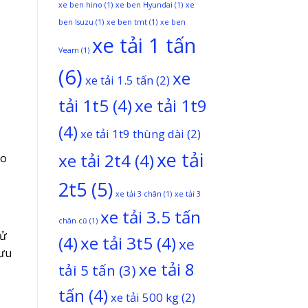
xe ben hino
(1)
xe ben Hyundai
(1)
xe
ben Isuzu
(1)
xe ben tmt
(1)
xe ben
xe tải 1 tấn
Veam
(1)
(6)
xe
xe tải 1.5 tấn
(2)
tải 1t5
(4)
xe tải 1t9
(4)
xe tải 1t9 thùng dài
(2)
xe tải
xe tải 2t4
(4)
ho
2t5
(5)
xe tải 3 chân
(1)
xe tải 3
xe tải 3.5 tấn
chân cũ
(1)
xử
(4)
xe tải 3t5
(4)
xe
 ưu
xe tải 8
tải 5 tấn
(3)
tấn
(4)
xe tải 500 kg
(2)