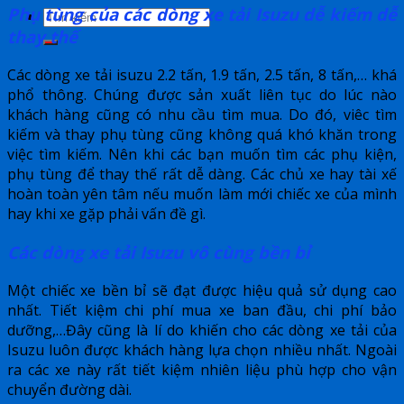
Phụ tùng của các dòng xe tải Isuzu dễ kiếm dễ
thay thế
Các dòng xe tải isuzu 2.2 tấn, 1.9 tấn, 2.5 tấn, 8 tấn,… khá
phổ thông. Chúng được sản xuất liên tục do lúc nào
khách hàng cũng có nhu cầu tìm mua. Do đó, viêc tìm
kiếm và thay phụ tùng cũng không quá khó khăn trong
việc tìm kiếm. Nên khi các bạn muốn tìm các phụ kiện,
phụ tùng để thay thế rất dễ dàng. Các chủ xe hay tài xế
hoàn toàn yên tâm nếu muốn làm mới chiếc xe của mình
hay khi xe gặp phải vấn đề gì.
Các dòng xe tải Isuzu vô cùng bền bỉ
Một chiếc xe bền bỉ sẽ đạt được hiệu quả sử dụng cao
nhất. Tiết kiệm chi phí mua xe ban đầu, chi phí bảo
dưỡng,…Đây cũng là lí do khiến cho các dòng xe tải của
Isuzu luôn được khách hàng lựa chọn nhiều nhất. Ngoài
ra các xe này rất tiết kiệm nhiên liệu phù hợp cho vận
chuyển đường dài.