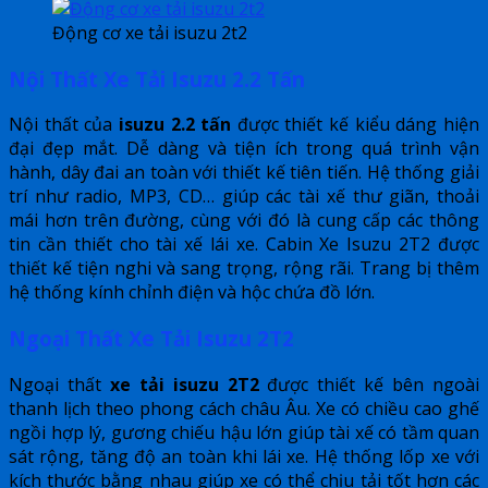
Động cơ xe tải isuzu 2t2
Nội Thất Xe Tải Isuzu 2.2 Tấn
Nội thất của
isuzu 2.2 tấn
được thiết kế kiểu dáng hiện
đại đẹp mắt. Dễ dàng và tiện ích trong quá trình vận
hành, dây đai an toàn với thiết kế tiên tiến. Hệ thống giải
trí như radio, MP3, CD… giúp các tài xế thư giãn, thoải
mái hơn trên đường, cùng với đó là cung cấp các thông
tin cần thiết cho tài xế lái xe. Cabin Xe Isuzu 2T2 được
thiết kế tiện nghi và sang trọng, rộng rãi. Trang bị thêm
hệ thống kính chỉnh điện và hộc chứa đồ lớn.
Ngoại Thất Xe Tải Isuzu 2T2
Ngoại thất
xe tải isuzu 2T2
được thiết kế bên ngoài
thanh lịch theo phong cách châu Âu. Xe có chiều cao ghế
ngồi hợp lý, gương chiếu hậu lớn giúp tài xế có tầm quan
sát rộng, tăng độ an toàn khi lái xe. Hệ thống lốp xe với
kích thước bằng nhau giúp xe có thể chịu tải tốt hơn các