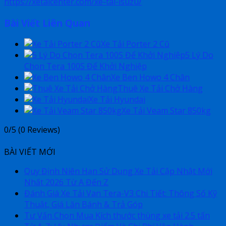
https://xetaicenter.com/xe-tai-isuzu/
Bài Viết Liên Quan
Xe Tải Porter 2 Cũ
5 Lý Do
Chọn Tera 100S Để Khởi Nghiệp
Xe Ben Howo 4 Chân
Thuê Xe Tải Chở Hàng
Xe Tải Hyundai
Xe Tải Veam Star 850kg
0/5
(0 Reviews)
BÀI VIẾT MỚI
Quy Định Niên Hạn Sử Dụng Xe Tải Cập Nhật Mới
Nhất 2026 Từ A Đến Z
Đánh Giá Xe Tải Van Tera-V3 Chi Tiết: Thông Số Kỹ
Thuật, Giá Lăn Bánh & Trả Góp
Tư Vấn Chọn Mua Kích thước thùng xe tải 2.5 tấn