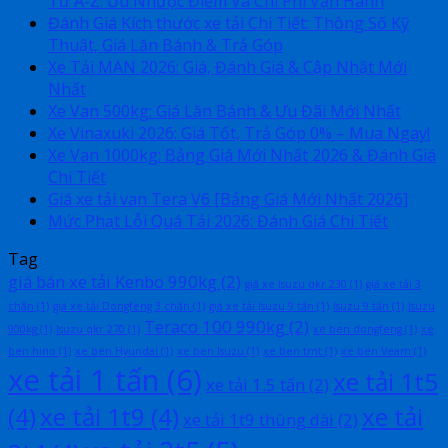
Từ A-Z: Ưu Nhược Điểm Và Chi Phí Vận Hành
Đánh Giá Kích thước xe tải Chi Tiết: Thông Số Kỹ
Thuật, Giá Lăn Bánh & Trả Góp
Xe Tải MAN 2026: Giá, Đánh Giá & Cập Nhật Mới
Nhất
Xe Van 500kg: Giá Lăn Bánh & Ưu Đãi Mới Nhất
Xe Vinaxuki 2026: Giá Tốt, Trả Góp 0% – Mua Ngay!
Xe Van 1000kg: Bảng Giá Mới Nhất 2026 & Đánh Giá
Chi Tiết
Giá xe tải van Tera V6 [Bảng Giá Mới Nhất 2026]
Mức Phạt Lỗi Quá Tải 2026: Đánh Giá Chi Tiết
Tag
giá bán xe tải Kenbo 990kg
(2)
giá xe isuzu qkr 230
(1)
giá xe tải 3
chân
(1)
giá xe tải Dongfeng 3 chân
(1)
giá xe tải Isuzu 9 tấn
(1)
Isuzu 9 tấn
(1)
Isuzu
Teraco 100 990kg
(2)
900kg
(1)
Isuzu qkr 270
(1)
xe ben dongfeng
(1)
xe
ben hino
(1)
xe ben Hyundai
(1)
xe ben Isuzu
(1)
xe ben tmt
(1)
xe ben Veam
(1)
xe tải 1 tấn
(6)
xe tải 1t5
xe tải 1.5 tấn
(2)
(4)
xe tải 1t9
(4)
xe tải
xe tải 1t9 thùng dài
(2)