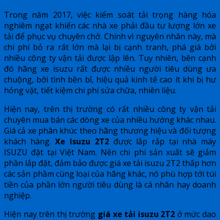
Trong năm 2017, việc kiểm soát tải trọng hàng hóa
nghiêm ngạt khiến các nhà xe phải đầu tư lượng lớn xe
tải để phục vụ chuyên chở. Chính vì nguyên nhân này, mà
chi phí bỏ ra rất lớn mà lại bị cạnh tranh, phá giá bởi
nhiều công ty vận tải được lập lên. Tuy nhiên, bên cạnh
đó hãng xe isuzu rất được nhiều người tiêu dùng ưa
chuộng, bởi tình bền bỉ, hiệu quả kinh tế cao ít khi bị hư
hỏng vặt, tiết kiệm chi phí sửa chữa, nhiên liệu.
Hiện nay, trên thị trường có rất nhiều công ty vận tải
chuyên mua bán các dòng xe của nhiều hướng khác nhau.
Giá cả xe phân khúc theo hãng thương hiệu và đối tượng
khách hàng.
Xe Isuzu 2T2
được lắp rắp tại nhà máy
ISUZU đặt tại Việt Nam. Nên chi phí sản xuất sẽ giảm
phần lắp đặt, đảm bảo được giá xe tải isuzu 2T2 thấp hơn
các sản phầm cùng loại của hãng khác, nó phù hợp tới túi
tiền của phần lớn người tiêu dùng là cá nhân hay doanh
nghiệp.
Hiện nay trên thị trường
giá xe tải isuzu 2T2
ở mức dao