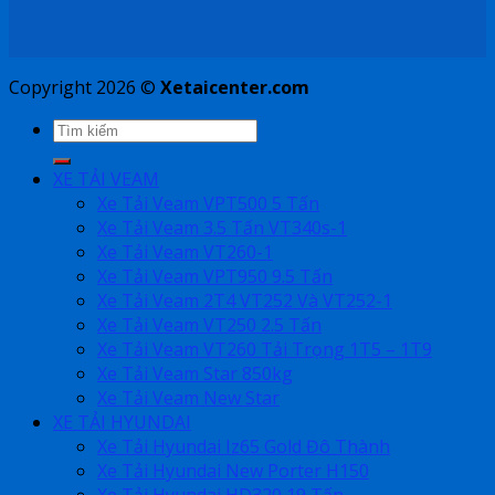
Copyright 2026 ©
Xetaicenter.com
XE TẢI VEAM
Xe Tải Veam VPT500 5 Tấn
Xe Tải Veam 3.5 Tấn VT340s-1
Xe Tải Veam VT260-1
Xe Tải Veam VPT950 9.5 Tấn
Xe Tải Veam 2T4 VT252 Và VT252-1
Xe Tải Veam VT250 2.5 Tấn
Xe Tải Veam VT260 Tải Trọng 1T5 – 1T9
Xe Tải Veam Star 850kg
Xe Tải Veam New Star
XE TẢI HYUNDAI
Xe Tải Hyundai Iz65 Gold Đô Thành
Xe Tải Hyundai New Porter H150