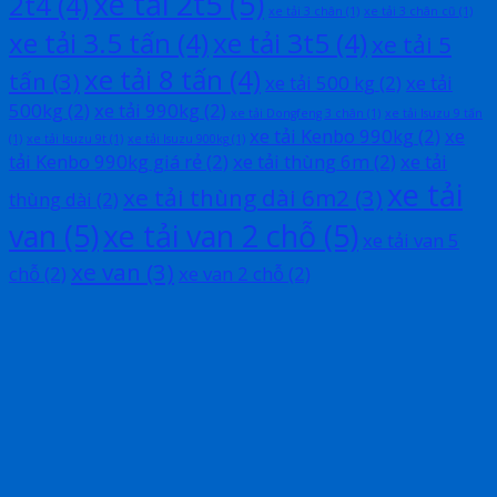
xe tải 2t5
(5)
2t4
(4)
xe tải 3 chân
(1)
xe tải 3 chân cũ
(1)
xe tải 3.5 tấn
(4)
xe tải 3t5
(4)
xe tải 5
xe tải 8 tấn
(4)
tấn
(3)
xe tải 500 kg
(2)
xe tải
500kg
(2)
xe tải 990kg
(2)
xe tải Dongfeng 3 chân
(1)
xe tải Isuzu 9 tấn
xe tải Kenbo 990kg
(2)
xe
(1)
xe tải Isuzu 9t
(1)
xe tải Isuzu 900kg
(1)
tải Kenbo 990kg giá rẻ
(2)
xe tải thùng 6m
(2)
xe tải
xe tải
xe tải thùng dài 6m2
(3)
thùng dài
(2)
van
(5)
xe tải van 2 chỗ
(5)
xe tải van 5
xe van
(3)
chỗ
(2)
xe van 2 chỗ
(2)