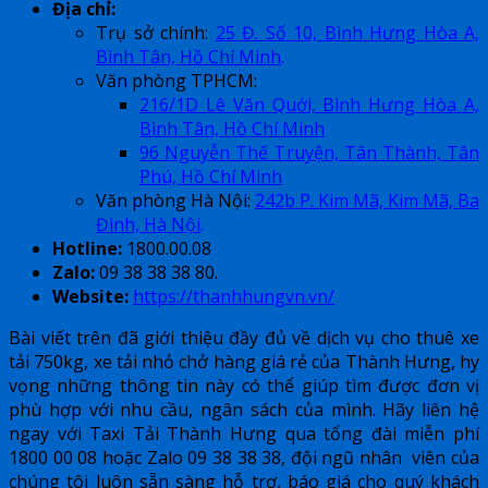
Địa chỉ:
Trụ sở chính:
25 Đ. Số 10, Bình Hưng Hòa A,
Bình Tân, Hồ Chí Minh
.
Văn phòng TPHCM:
216/1D Lê Văn Quới, Bình Hưng Hòa A,
Bình Tân, Hồ Chí Minh
96 Nguyễn Thế Truyện, Tân Thành, Tân
Phú, Hồ Chí Minh
Văn phòng Hà Nội:
242b P. Kim Mã, Kim Mã, Ba
Đình, Hà Nội
.
Hotline:
1800.00.08
Zalo:
09 38 38 38 80.
Website:
https://thanhhungvn.vn/
Bài viết trên đã giới thiệu đầy đủ về dịch vụ cho thuê xe
tải 750kg, xe tải nhỏ chở hàng giá rẻ của Thành Hưng, hy
vọng những thông tin này có thể giúp tìm được đơn vị
phù hợp với nhu cầu, ngân sách của mình. Hãy liên hệ
ngay với Taxi Tải Thành Hưng qua tổng đài miễn phí
1800 00 08 hoặc Zalo 09 38 38 38, đội ngũ nhân viên của
chúng tôi luôn sẵn sàng hỗ trợ, báo giá cho quý khách