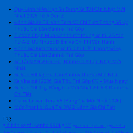
Quy Định Niên Hạn Sử Dụng Xe Tải Cập Nhật Mới
Nhất 2026 Từ A Đến Z
Đánh Giá Xe Tải Van Tera-V3 Chi Tiết: Thông Số Kỹ
Thuật, Giá Lăn Bánh & Trả Góp
Tư Vấn Chọn Mua Kích thước thùng xe tải 2.5 tấn
Từ A-Z: Ưu Nhược Điểm Và Chi Phí Vận Hành
Đánh Giá Kích thước xe tải Chi Tiết: Thông Số Kỹ
Thuật, Giá Lăn Bánh & Trả Góp
Xe Tải MAN 2026: Giá, Đánh Giá & Cập Nhật Mới
Nhất
Xe Van 500kg: Giá Lăn Bánh & Ưu Đãi Mới Nhất
Xe Vinaxuki 2026: Giá Tốt, Trả Góp 0% – Mua Ngay!
Xe Van 1000kg: Bảng Giá Mới Nhất 2026 & Đánh Giá
Chi Tiết
Giá xe tải van Tera V6 [Bảng Giá Mới Nhất 2026]
Mức Phạt Lỗi Quá Tải 2026: Đánh Giá Chi Tiết
Tag
giá bán xe tải Kenbo 990kg
(2)
giá xe isuzu qkr 230
(1)
giá xe tải 3
chân
(1)
giá xe tải Dongfeng 3 chân
(1)
giá xe tải Isuzu 9 tấn
(1)
Isuzu 9 tấn
(1)
Isuzu