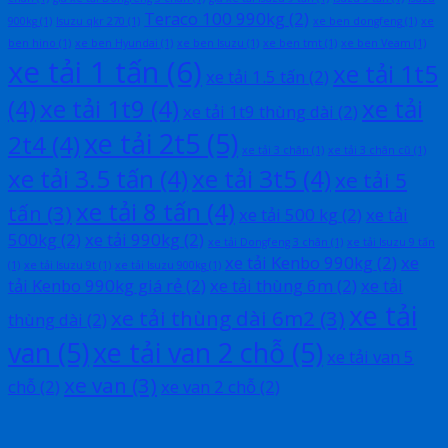
Teraco 100 990kg
(2)
900kg
(1)
Isuzu qkr 270
(1)
xe ben dongfeng
(1)
xe
ben hino
(1)
xe ben Hyundai
(1)
xe ben Isuzu
(1)
xe ben tmt
(1)
xe ben Veam
(1)
xe tải 1 tấn
(6)
xe tải 1t5
xe tải 1.5 tấn
(2)
(4)
xe tải 1t9
(4)
xe tải
xe tải 1t9 thùng dài
(2)
xe tải 2t5
(5)
2t4
(4)
xe tải 3 chân
(1)
xe tải 3 chân cũ
(1)
xe tải 3.5 tấn
(4)
xe tải 3t5
(4)
xe tải 5
xe tải 8 tấn
(4)
tấn
(3)
xe tải 500 kg
(2)
xe tải
500kg
(2)
xe tải 990kg
(2)
xe tải Dongfeng 3 chân
(1)
xe tải Isuzu 9 tấn
xe tải Kenbo 990kg
(2)
xe
(1)
xe tải Isuzu 9t
(1)
xe tải Isuzu 900kg
(1)
tải Kenbo 990kg giá rẻ
(2)
xe tải thùng 6m
(2)
xe tải
xe tải
xe tải thùng dài 6m2
(3)
thùng dài
(2)
van
(5)
xe tải van 2 chỗ
(5)
xe tải van 5
xe van
(3)
chỗ
(2)
xe van 2 chỗ
(2)