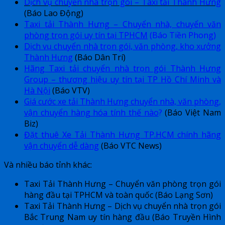
Dịch vụ chuyển nhà trọn gói – Taxi tải Thành Hưng
(Báo Lao Động)
T
axi tải Thành Hưng – Chuyển nhà, chuyển văn
phòng trọn gói uy tín tại TPHCM
(Báo Tiền Phong)
Dịch vụ chuyển nhà trọn gói, văn phòng, kho xưởng
Thành Hưng
(Báo Dân Trí)
Hãng Taxi tải chuyển nhà trọn gói Thành Hưng
Group – thương hiệu uy tín tại TP Hồ Chí Minh và
Hà Nội
(Báo VTV)
Giá cước xe tải Thành Hưng chuyển nhà, văn phòng,
vận chuyển hàng hóa tính thế nào
?
(Báo Việt Nam
Biz)
Đặt thuê Xe Tải Thành Hưng TP.HCM chính hãng
vận chuyển dễ dàng
(Báo VTC News)
Và nhiều báo tỉnh khác:
Taxi Tải Thành Hưng – Chuyển văn phòng trọn gói
hàng đầu tại TPHCM và toàn quốc (Báo Lạng Sơn)
Taxi Tải Thành Hưng – Dịch vụ chuyển nhà trọn gói
Bắc Trung Nam uy tín hàng đầu (Báo Truyền Hình