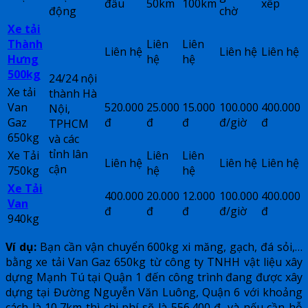
đầu
50km
100km
xếp
động
chờ
Xe tải
Thành
Liên
Liên
Liên hệ
Liên hệ
Liên hệ
Hưng
hệ
hệ
500kg
24/24 nội
Xe tải
thành Hà
Van
520.000
25.000
15.000
100.000
400.000
Nội,
Gaz
đ
đ
đ
đ/giờ
đ
TPHCM
650kg
và các
tỉnh lân
Xe Tải
Liên
Liên
Liên hệ
Liên hệ
Liên hệ
cận
750kg
hệ
hệ
Xe Tải
400.000
20.000
12.000
100.000
400.000
Van
đ
đ
đ
đ/giờ
đ
940kg
Ví dụ:
Bạn cần vận chuyển 600kg xi măng, gạch, đá sỏi,…
bằng xe tải Van Gaz 650kg từ công ty TNHH vật liệu xây
dựng Mạnh Tú tại Quận 1 đến công trình đang được xây
dựng tại Đường Nguyễn Văn Luông, Quận 6 với khoảng
cách là 10,7km thì chi phí sẽ là 556.400 đ, và nếu cần hỗ