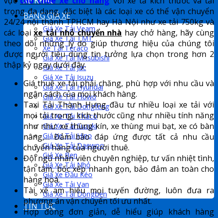
XE KHÁC
vực
cho thuê xe chở hàng
với xe tả kích thước và tải
trọng đa dạng, đặc biệt là các loại xe có thể vận chuyển
BẢNG GIÁ XE
24/24 nội thành TPHCM hay Hà Nội như xe tải 750kg và
Giá Xe Tải Veam
các loại
xe tải nhỏ chuyển nhà
hay chở hàng, hãy cùng
Giá Xe Tải TMT
theo dõi những lý do giúp thương hiệu của chúng tôi
Xe Tải Teraco
được người tiêu dùng tin tưởng lựa chọn trong hơn 2
Giá Xe Tải Mitsubishi
thập kỷ ngay dưới đây.
Giá Xe Tải Jac
Giá Xe Tải Isuzu
Giá thuê xe tải phải chăng, phù hợp với nhu cầu và
Giá Xe Tải Hyundai
ngân sách của mọi khách hàng.
Giá Xe Tải Howo
Taxi Tải Thành Hưng đầu tư nhiều loại xe tải với
Giá Xe Tải Dongfeng
mọi tải trọng, kích thước cũng như nhiều tính năng
Giá Xe Tải Thaco
Giá Xe Tải Suzuki
như như: xe thùng kín, xe thùng mui bạt, xe có bàn
Giá Xe Tải Hino
nâng,… Đảm bảo đáp ứng được tất cả nhu cầu
Giá Xe Tải Daewoo
chuyển hàng của người thuê.
Giá Xe Ben
Đội ngũ nhân viên chuyên nghiệp, tư vấn nhiệt tình,
Giá Xe Tải Nhỏ
tận tâm, bốc xếp nhanh gọn, bảo đảm an toàn cho
Giá Xe Đầu Kéo
hàng hoá.
Giá Xe Tải Van
Tài xế am hiểu mọi tuyến đường, luôn đưa ra
Giá Xe Tải Dongben
phương án vận chuyển tối ưu nhất.
TIN TỨC
Hợp đồng đơn giản, dễ hiểu giúp khách hàng