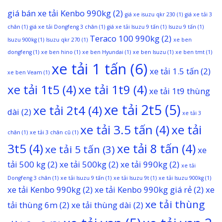
giá bán xe tải Kenbo 990kg
(2)
giá xe isuzu qkr 230
(1)
giá xe tải 3
chân
(1)
giá xe tải Dongfeng 3 chân
(1)
giá xe tải Isuzu 9 tấn
(1)
Isuzu 9 tấn
(1)
Teraco 100 990kg
(2)
Isuzu 900kg
(1)
Isuzu qkr 270
(1)
xe ben
dongfeng
(1)
xe ben hino
(1)
xe ben Hyundai
(1)
xe ben Isuzu
(1)
xe ben tmt
(1)
xe tải 1 tấn
(6)
xe tải 1.5 tấn
(2)
xe ben Veam
(1)
xe tải 1t5
(4)
xe tải 1t9
(4)
xe tải 1t9 thùng
xe tải 2t5
(5)
xe tải 2t4
(4)
dài
(2)
xe tải 3
xe tải 3.5 tấn
(4)
xe tải
chân
(1)
xe tải 3 chân cũ
(1)
3t5
(4)
xe tải 8 tấn
(4)
xe tải 5 tấn
(3)
xe
tải 500 kg
(2)
xe tải 500kg
(2)
xe tải 990kg
(2)
xe tải
Dongfeng 3 chân
(1)
xe tải Isuzu 9 tấn
(1)
xe tải Isuzu 9t
(1)
xe tải Isuzu 900kg
(1)
xe tải Kenbo 990kg
(2)
xe tải Kenbo 990kg giá rẻ
(2)
xe
xe tải thùng
tải thùng 6m
(2)
xe tải thùng dài
(2)