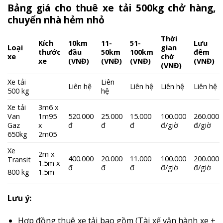
Bảng giá cho thuê xe tải 500kg chở hàng,
chuyển nhà hẻm nhỏ
Thời
Kích
10km
11-
51-
Lưu
Loại
gian
thước
đầu
50km
100km
đêm
xe
chờ
xe
(VNĐ)
(VNĐ)
(VNĐ)
(VNĐ)
(VNĐ)
Xe tải
Liên
Liên hệ
Liên hệ
Liên hệ
Liên hệ
500 kg
hệ
Xe tải
3m6 x
Van
1m95
520.000
25.000
15.000
100.000
260.000
Gaz
x
đ
đ
đ
đ/giờ
đ/giờ
650kg
2m05
Xe
2m x
400.000
20.000
11.000
100.000
200.000
Transit
1.5m x
đ
đ
đ
đ/giờ
đ/giờ
1.5m
800 kg
Lưu ý:
Hợp đồng thuê xe tải bao gồm (Tài xế vận hành xe +