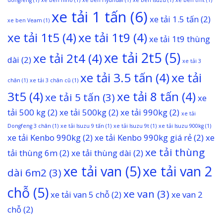
dongfeng
(1)
xe ben hino
(1)
xe ben Hyundai
(1)
xe ben Isuzu
(1)
xe ben tmt
(1)
xe tải 1 tấn
(6)
xe tải 1.5 tấn
(2)
xe ben Veam
(1)
xe tải 1t5
(4)
xe tải 1t9
(4)
xe tải 1t9 thùng
xe tải 2t5
(5)
xe tải 2t4
(4)
dài
(2)
xe tải 3
xe tải 3.5 tấn
(4)
xe tải
chân
(1)
xe tải 3 chân cũ
(1)
3t5
(4)
xe tải 8 tấn
(4)
xe tải 5 tấn
(3)
xe
tải 500 kg
(2)
xe tải 500kg
(2)
xe tải 990kg
(2)
xe tải
Dongfeng 3 chân
(1)
xe tải Isuzu 9 tấn
(1)
xe tải Isuzu 9t
(1)
xe tải Isuzu 900kg
(1)
xe tải Kenbo 990kg
(2)
xe tải Kenbo 990kg giá rẻ
(2)
xe
xe tải thùng
tải thùng 6m
(2)
xe tải thùng dài
(2)
xe tải van
(5)
xe tải van 2
dài 6m2
(3)
chỗ
(5)
xe van
(3)
xe tải van 5 chỗ
(2)
xe van 2
chỗ
(2)