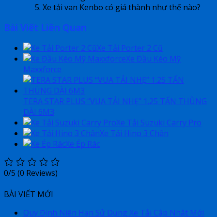
Xe tải van Kenbo có giá thành như thế nào?
Bài Viết Liên Quan
Xe Tải Porter 2 Cũ
Xe Đầu Kéo Mỹ
Maxxforce
TERA STAR PLUS “VUA TẢI NHẸ” 1.25 TẤN THÙNG
DÀI 6M3
Xe Tải Suzuki Carry Pro
Xe Tải Hino 3 Chân
Xe Ép Rác
0/5
(0 Reviews)
BÀI VIẾT MỚI
Quy Định Niên Hạn Sử Dụng Xe Tải Cập Nhật Mới