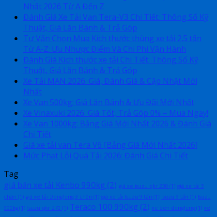
Nhất 2026 Từ A Đến Z
Đánh Giá Xe Tải Van Tera-V3 Chi Tiết: Thông Số Kỹ
Thuật, Giá Lăn Bánh & Trả Góp
Tư Vấn Chọn Mua Kích thước thùng xe tải 2.5 tấn
Từ A-Z: Ưu Nhược Điểm Và Chi Phí Vận Hành
Đánh Giá Kích thước xe tải Chi Tiết: Thông Số Kỹ
Thuật, Giá Lăn Bánh & Trả Góp
Xe Tải MAN 2026: Giá, Đánh Giá & Cập Nhật Mới
Nhất
Xe Van 500kg: Giá Lăn Bánh & Ưu Đãi Mới Nhất
Xe Vinaxuki 2026: Giá Tốt, Trả Góp 0% – Mua Ngay!
Xe Van 1000kg: Bảng Giá Mới Nhất 2026 & Đánh Giá
Chi Tiết
Giá xe tải van Tera V6 [Bảng Giá Mới Nhất 2026]
Mức Phạt Lỗi Quá Tải 2026: Đánh Giá Chi Tiết
Tag
giá bán xe tải Kenbo 990kg
(2)
giá xe isuzu qkr 230
(1)
giá xe tải 3
chân
(1)
giá xe tải Dongfeng 3 chân
(1)
giá xe tải Isuzu 9 tấn
(1)
Isuzu 9 tấn
(1)
Isuzu
Teraco 100 990kg
(2)
900kg
(1)
Isuzu qkr 270
(1)
xe ben dongfeng
(1)
xe