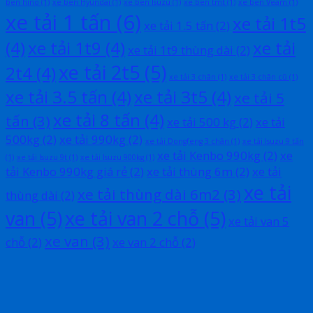
ben hino
(1)
xe ben Hyundai
(1)
xe ben Isuzu
(1)
xe ben tmt
(1)
xe ben Veam
(1)
xe tải 1 tấn
(6)
xe tải 1t5
xe tải 1.5 tấn
(2)
(4)
xe tải 1t9
(4)
xe tải
xe tải 1t9 thùng dài
(2)
xe tải 2t5
(5)
2t4
(4)
xe tải 3 chân
(1)
xe tải 3 chân cũ
(1)
xe tải 3.5 tấn
(4)
xe tải 3t5
(4)
xe tải 5
xe tải 8 tấn
(4)
tấn
(3)
xe tải 500 kg
(2)
xe tải
500kg
(2)
xe tải 990kg
(2)
xe tải Dongfeng 3 chân
(1)
xe tải Isuzu 9 tấn
xe tải Kenbo 990kg
(2)
xe
(1)
xe tải Isuzu 9t
(1)
xe tải Isuzu 900kg
(1)
tải Kenbo 990kg giá rẻ
(2)
xe tải thùng 6m
(2)
xe tải
xe tải
xe tải thùng dài 6m2
(3)
thùng dài
(2)
van
(5)
xe tải van 2 chỗ
(5)
xe tải van 5
xe van
(3)
chỗ
(2)
xe van 2 chỗ
(2)