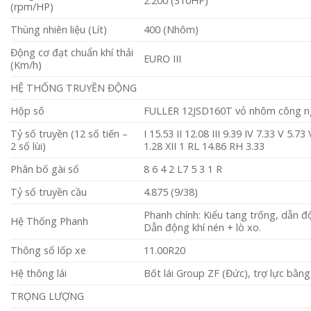
2.200 (310HP)
(rpm/HP)
Thùng nhiên liệu (Lít)
400 (Nhôm)
Động cơ đạt chuẩn khí thải
EURO III
(Km/h)
HỆ THỐNG TRUYỀN ĐỘNG
Hộp số
FULLER 12JSD160T vỏ nhôm công nghệ
Tỷ số truyền (12 số tiến –
I 15.53 II 12.08 III 9.39 IV 7.33 V 5.73 
2 số lùi)
1.28 XII 1 RL 14.86 RH 3.33
Phân bố gài số
8 6 4 2 L7 5 3 1 R
Tỷ số truyền cầu
4.875 (9/38)
Phanh chính: Kiểu tang trống, dẫn độ
Hệ Thống Phanh
Dẫn động khí nén + lò xo.
Thông số lốp xe
11.00R20
Hệ thông lái
Bốt lái Group ZF (Đức), trợ lực bằng
TRỌNG LƯỢNG