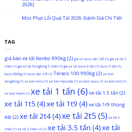
2026]
Mức Phạt Lỗi Quá Tải 2026: Đánh Giá Chi Tiết
TAG
giá bán xe tải Kenbo 990kg
(2)
giá xe isuzu qkr 230
(1)
giá xe tải 3
chân
(1)
giá xe tải Dongfeng 3 chân
(1)
giá xe tải Isuzu 9 tấn
(1)
Isuzu 9 tấn
(1)
Teraco 100 990kg
(2)
Isuzu 900kg
(1)
Isuzu qkr 270
(1)
xe ben
dongfeng
(1)
xe ben hino
(1)
xe ben Hyundai
(1)
xe ben Isuzu
(1)
xe ben tmt
(1)
xe tải 1 tấn
(6)
xe tải 1.5 tấn
(2)
xe ben Veam
(1)
xe tải 1t5
(4)
xe tải 1t9
(4)
xe tải 1t9 thùng
xe tải 2t5
(5)
xe tải 2t4
(4)
dài
(2)
xe tải 3
xe tải 3.5 tấn
(4)
xe tải
chân
(1)
xe tải 3 chân cũ
(1)