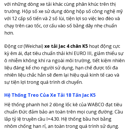
với những dòng xe tải khác cùng phân khúc trên thị
trường. Hộp số xe sử dụng dòng hộp số công nghệ mỹ
với 12 cấp số tiến và 2 số lùi, tiện lợi so việc leo đèo và
chạy trên cao tốc, cơ cấu vào số bằng dây nhẹ chuẩn
hơn.
Động cơ (Weichai)
xe tải Jac 4 chân K5
hoạt động cực
kỳ êm ái, đạt tiêu chuẩn thải khí EURO III, giảm thiểu sự
ô nhiễm không khí ra ngoài môi trường, tiết kiệm nhiên
liệu đáng kể cho người sử dụng, hạn chế được tối đa
nhiên liệu chắc hẳn sẽ đem lại hiệu quả kinh tế cao và
sự tiện lợi trong quá trình di chuyển.
Hệ Thống Treo Của Xe Tải 18 Tấn Jac K5
Hệ thống phanh hơi 2 dòng lốc kê của WABCO đạt tiêu
chuẩn Đức đảm bảo an toàn trên mọi cung đường. Cầu
lắp tỷ lệ truyền cầu I=4.30. Hệ thống bầu hơi bằng
nhôm chống han rỉ, an toàn trong quá trình sử dụng.