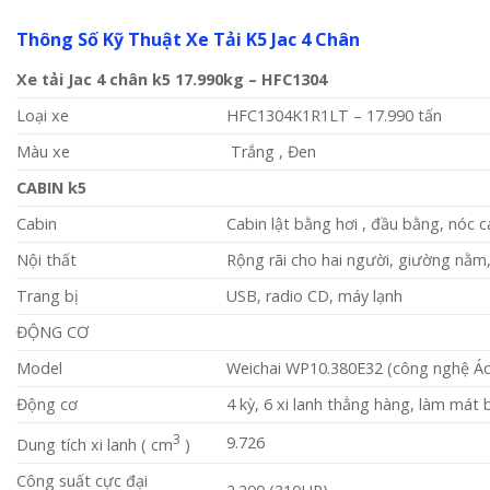
Thông Số Kỹ Thuật Xe Tải K5 Jac 4 Chân
Xe tải Jac 4 chân k5 17.990kg – HFC1304
Loại xe
HFC1304K1R1LT – 17.990 tấn
Màu xe
Trắng , Đen
CABIN k5
Cabin
Cabin lật bằng hơi , đầu bằng, nóc
Nội thất
Rộng rãi cho hai người, giường nằm,
Trang bị
USB, radio CD, máy lạnh
ĐỘNG CƠ
Model
Weichai WP10.380E32 (công nghệ Á
Động cơ
4 kỳ, 6 xi lanh thẳng hàng, làm mát
3
9.726
Dung tích xi lanh ( cm
)
Công suất cực đại