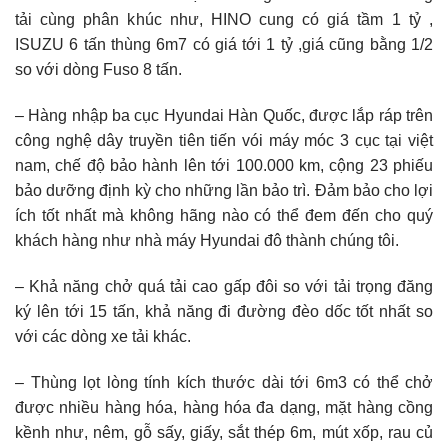
tải cùng phân khúc như, HINO cung có giá tầm 1 tỷ ,
ISUZU 6 tấn thùng 6m7 có giá tới 1 tỷ ,giá cũng bằng 1/2
so với dòng Fuso 8 tấn.
– Hàng nhập ba cục Hyundai Hàn Quốc, được lắp ráp trên
công nghệ dây truyền tiên tiến vói máy móc 3 cục tại việt
nam, chế độ bảo hành lên tới 100.000 km, cộng 23 phiếu
bảo dưỡng định kỳ cho những lần bảo trì. Đảm bảo cho lợi
ích tốt nhất mà không hãng nào có thể đem đến cho quý
khách hàng như nhà máy Hyundai đô thành chúng tôi.
– Khả năng chở quá tải cao gấp đôi so với tải trọng đăng
ký lên tới 15 tấn, khả năng đi đường đèo dốc tốt nhất so
với các dòng xe tải khác.
– Thùng lọt lòng tính kích thước dài tới 6m3 có thể chở
được nhiều hàng hóa, hàng hóa đa dạng, mặt hàng cồng
kềnh như, nêm, gỗ sấy, giấy, sắt thép 6m, mút xốp, rau củ