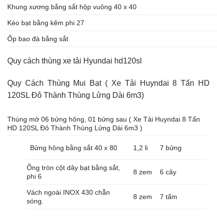
Khung xương bằng sắt hộp vuông 40 x 40
Kèo bạt bằng kẽm phi 27
Ốp bao đà bằng sắt
Quy cách thùng xe tải Hyundai hd120sl
Quy Cách Thùng Mui Bạt ( Xe Tải Huyndai 8 Tấn HD
120SL Đô Thành Thùng Lửng Dài 6m3)
Thùng mở 06 bửng hông, 01 bửng sau ( Xe Tải Huyndai 8 Tấn
HD 120SL Đô Thành Thùng Lửng Dài 6m3 )
Bửng hông bằng sắt 40 x 80
1,2 li
7 bửng
Ống tròn cột dây bạt bằng sắt,
8 zem
6 cây
phi 6
Vách ngoài INOX 430 chẵn
8 zem
7 tấm
sóng.