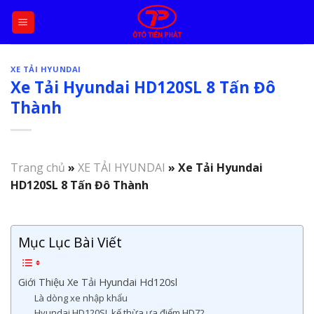
Skip
to
content
XE TẢI HYUNDAI
Xe Tải Hyundai HD120SL 8 Tấn Đô
Thành
Trang chủ
»
XE TẢI HYUNDAI
»
Xe Tải Hyundai
HD120SL 8 Tấn Đô Thành
Mục Lục Bài Viết
Giới Thiệu Xe Tải Hyundai Hd120sl
Là dòng xe nhập khẩu
Hyundai HD120SL kế thừa ưa điểm HD72