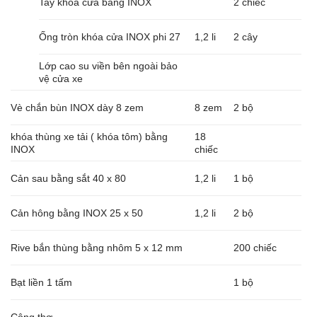
Tay khóa cửa bằng INOX
2 chiếc
Ống tròn khóa cửa INOX phi 27
1,2 li
2 cây
Lớp cao su viền bên ngoài bảo
vệ cửa xe
Vè chắn bùn INOX dày 8 zem
8 zem
2 bộ
khóa thùng xe tải ( khóa tôm) bằng
18
INOX
chiếc
Cản sau bằng sắt 40 x 80
1,2 li
1 bộ
Cản hông bằng INOX 25 x 50
1,2 li
2 bộ
Rive bắn thùng bằng nhôm 5 x 12 mm
200 chiếc
Bạt liền 1 tấm
1 bộ
Công thợ