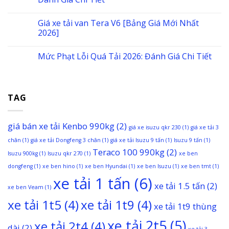
Giá xe tải van Tera V6 [Bảng Giá Mới Nhất
2026]
Mức Phạt Lỗi Quá Tải 2026: Đánh Giá Chi Tiết
TAG
giá bán xe tải Kenbo 990kg
(2)
giá xe isuzu qkr 230
(1)
giá xe tải 3
chân
(1)
giá xe tải Dongfeng 3 chân
(1)
giá xe tải Isuzu 9 tấn
(1)
Isuzu 9 tấn
(1)
Teraco 100 990kg
(2)
Isuzu 900kg
(1)
Isuzu qkr 270
(1)
xe ben
dongfeng
(1)
xe ben hino
(1)
xe ben Hyundai
(1)
xe ben Isuzu
(1)
xe ben tmt
(1)
xe tải 1 tấn
(6)
xe tải 1.5 tấn
(2)
xe ben Veam
(1)
xe tải 1t5
(4)
xe tải 1t9
(4)
xe tải 1t9 thùng
xe tải 2t5
(5)
xe tải 2t4
(4)
dài
(2)
xe tải 3