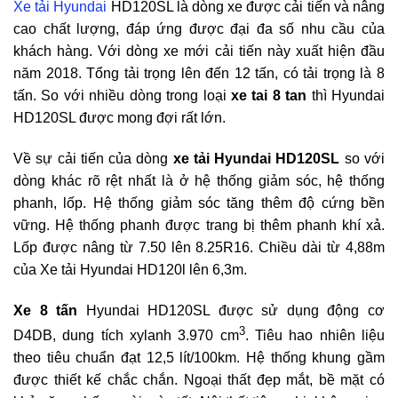
Xe tải Hyundai
HD120SL là dòng xe được cải tiến và nâng
cao chất lượng, đáp ứng được đại đa số nhu cầu của
khách hàng. Với dòng xe mới cải tiến này xuất hiện đầu
năm 2018. Tổng tải trọng lên đến 12 tấn, có tải trọng là 8
tấn. So với nhiều dòng trong loại
xe tai 8 tan
thì Hyundai
HD120SL được mong đợi rất lớn.
Về sự cải tiến của dòng
xe tải Hyundai HD120SL
so với
dòng khác rõ rệt nhất là ở hệ thống giảm sóc, hệ thống
phanh, lốp. Hệ thống giảm sóc tăng thêm độ cứng bền
vững. Hệ thống phanh được trang bị thêm phanh khí xả.
Lốp được nâng từ 7.50 lên 8.25R16. Chiều dài từ 4,88m
của Xe tải Hyundai HD120l lên 6,3m.
Xe 8 tấn
Hyundai HD120SL được sử dụng động cơ
3
D4DB, dung tích xylanh 3.970 cm
. Tiêu hao nhiên liệu
theo tiêu chuẩn đạt 12,5 lít/100km. Hệ thống khung gầm
được thiết kế chắc chắn. Ngoại thất đẹp mắt, bề mặt có