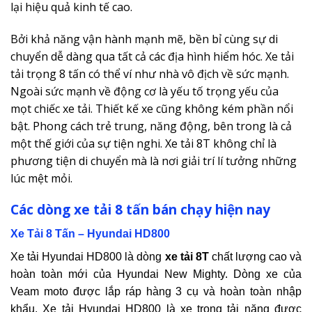
lại hiệu quả kinh tế cao.
Bởi khả năng vận hành mạnh mẽ, bền bỉ cùng sự di
chuyển dễ dàng qua tất cả các địa hình hiểm hóc. Xe tải
tải trọng 8 tấn có thể ví như nhà vô địch về sức mạnh.
Ngoài sức mạnh về động cơ là yếu tố trọng yếu của
mọt chiếc xe tải. Thiết kế xe cũng không kém phần nổi
bật. Phong cách trẻ trung, năng động, bên trong là cả
một thế giới của sự tiện nghi. Xe tải 8T không chỉ là
phương tiện di chuyển mà là nơi giải trí lí tưởng những
lúc mệt mỏi.
Các dòng xe tải 8 tấn bán chạy hiện nay
Xe Tải 8 Tấn – Hyundai HD800
Xe tải Hyundai
HD800 là dòng
xe tải 8T
chất lượng cao và
hoàn toàn mới của Hyundai New Mighty. Dòng xe của
Veam moto được lắp ráp hàng 3 cụ và hoàn toàn nhập
khẩu. Xe tải Hyundai HD800 là xe trọng tải nặng được