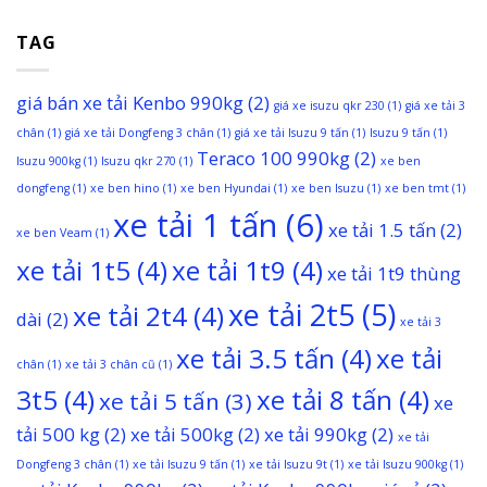
TAG
giá bán xe tải Kenbo 990kg
(2)
giá xe isuzu qkr 230
(1)
giá xe tải 3
chân
(1)
giá xe tải Dongfeng 3 chân
(1)
giá xe tải Isuzu 9 tấn
(1)
Isuzu 9 tấn
(1)
Teraco 100 990kg
(2)
Isuzu 900kg
(1)
Isuzu qkr 270
(1)
xe ben
dongfeng
(1)
xe ben hino
(1)
xe ben Hyundai
(1)
xe ben Isuzu
(1)
xe ben tmt
(1)
xe tải 1 tấn
(6)
xe tải 1.5 tấn
(2)
xe ben Veam
(1)
xe tải 1t5
(4)
xe tải 1t9
(4)
xe tải 1t9 thùng
xe tải 2t5
(5)
xe tải 2t4
(4)
dài
(2)
xe tải 3
xe tải 3.5 tấn
(4)
xe tải
chân
(1)
xe tải 3 chân cũ
(1)
3t5
(4)
xe tải 8 tấn
(4)
xe tải 5 tấn
(3)
xe
tải 500 kg
(2)
xe tải 500kg
(2)
xe tải 990kg
(2)
xe tải
Dongfeng 3 chân
(1)
xe tải Isuzu 9 tấn
(1)
xe tải Isuzu 9t
(1)
xe tải Isuzu 900kg
(1)