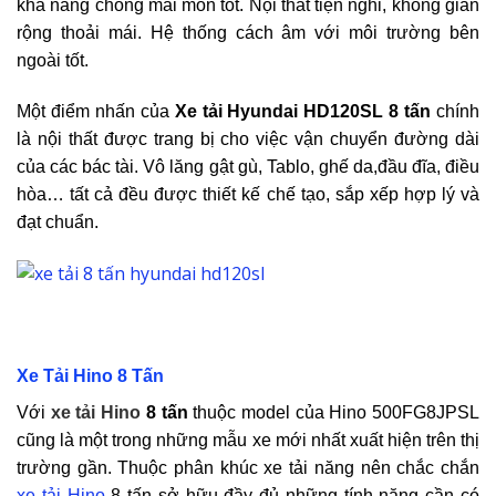
khả năng chống mài mòn tốt. Nội thất tiện nghi, không gian
rộng thoải mái. Hệ thống cách âm với môi trường bên
ngoài tốt.
Một điểm nhấn của
Xe tải Hyundai HD120SL 8 tấn
chính
là nội thất được trang bị cho việc vận chuyển đường dài
của các bác tài. Vô lăng gật gù, Tablo, ghế da,đầu đĩa, điều
hòa… tất cả đều được thiết kế chế tạo, sắp xếp hợp lý và
đạt chuẩn.
Xe Tải Hino 8 Tấn
Với
xe tải Hino
8 tấn
thuộc model của Hino 500FG8JPSL
cũng là một trong những mẫu xe mới nhất xuất hiện trên thị
trường gần. Thuộc phân khúc xe tải năng nên chắc chắn
xe tải Hino
8 tấn sở hữu đầy đủ những tính năng cần có