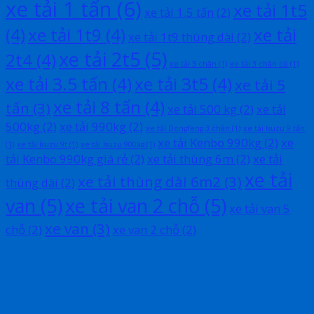
xe tải 1 tấn
(6)
xe tải 1t5
xe tải 1.5 tấn
(2)
(4)
xe tải 1t9
(4)
xe tải
xe tải 1t9 thùng dài
(2)
xe tải 2t5
(5)
2t4
(4)
xe tải 3 chân
(1)
xe tải 3 chân cũ
(1)
xe tải 3.5 tấn
(4)
xe tải 3t5
(4)
xe tải 5
xe tải 8 tấn
(4)
tấn
(3)
xe tải 500 kg
(2)
xe tải
500kg
(2)
xe tải 990kg
(2)
xe tải Dongfeng 3 chân
(1)
xe tải Isuzu 9 tấn
xe tải Kenbo 990kg
(2)
xe
(1)
xe tải Isuzu 9t
(1)
xe tải Isuzu 900kg
(1)
tải Kenbo 990kg giá rẻ
(2)
xe tải thùng 6m
(2)
xe tải
xe tải
xe tải thùng dài 6m2
(3)
thùng dài
(2)
van
(5)
xe tải van 2 chỗ
(5)
xe tải van 5
xe van
(3)
chỗ
(2)
xe van 2 chỗ
(2)