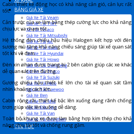
XE KHÁC
Cabin thiết kế động học có khả năng cản gió, cản lực rất
BẢNG GIÁ XE
tốt.
Giá Xe Tải Veam
Cản trước của xe làm bằng thép cường lực cho khả năng
Giá Xe Tải TMT
chịu lực va chạm tốt.
Xe Tải Teraco
Giá Xe Tải Mitsubishi
Hệ thống đèn chiếu hậu hiệu Halogen kết hợp với đèn
Giá Xe Tải Jac
sương mù tăng khả năng chiếu sáng giúp tài xế quan sát
Giá Xe Tải Isuzu
tốt khi về đem.
Giá Xe Tải Hyundai
Giá Xe Tải Howo
Đèn xin nhan được trang bị 2 bên cabin giúp các xe khác
Giá Xe Tải Dongfeng
dễ quan sát trên đường.
Giá Xe Tải Thaco
Giá Xe Tải Suzuki
Gương chiếu hậu thiết kế lớn cho tài xế quan sát tầm
Giá Xe Tải Hino
nhìn khoảng cách lớn.
Giá Xe Tải Daewoo
Giá Xe Ben
Cabin rộng rãi, thiết kế bậc lên xuống dạng rãnh chống
Giá Xe Tải Nhỏ
trơn giúp việc lên xuống dễ dàng.
Giá Xe Đầu Kéo
Giá Xe Tải Van
Toàn bộ khung xe được làm bằng hợp kim thép cho khả
Giá Xe Tải Dongben
năng chịu tải tốt và chống rung gầm.
TIN TỨC