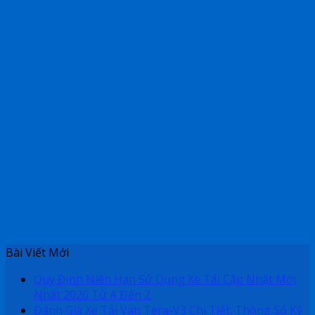
Bài Viết Mới
Quy Định Niên Hạn Sử Dụng Xe Tải Cập Nhật Mới
Nhất 2026 Từ A Đến Z
Đánh Giá Xe Tải Van Tera-V3 Chi Tiết: Thông Số Kỹ