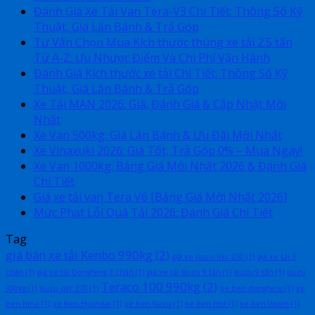
Đánh Giá Xe Tải Van Tera-V3 Chi Tiết: Thông Số Kỹ
Thuật, Giá Lăn Bánh & Trả Góp
Tư Vấn Chọn Mua Kích thước thùng xe tải 2.5 tấn
Từ A-Z: Ưu Nhược Điểm Và Chi Phí Vận Hành
Đánh Giá Kích thước xe tải Chi Tiết: Thông Số Kỹ
Thuật, Giá Lăn Bánh & Trả Góp
Xe Tải MAN 2026: Giá, Đánh Giá & Cập Nhật Mới
Nhất
Xe Van 500kg: Giá Lăn Bánh & Ưu Đãi Mới Nhất
Xe Vinaxuki 2026: Giá Tốt, Trả Góp 0% – Mua Ngay!
Xe Van 1000kg: Bảng Giá Mới Nhất 2026 & Đánh Giá
Chi Tiết
Giá xe tải van Tera V6 [Bảng Giá Mới Nhất 2026]
Mức Phạt Lỗi Quá Tải 2026: Đánh Giá Chi Tiết
Tag
giá bán xe tải Kenbo 990kg
(2)
giá xe isuzu qkr 230
(1)
giá xe tải 3
chân
(1)
giá xe tải Dongfeng 3 chân
(1)
giá xe tải Isuzu 9 tấn
(1)
Isuzu 9 tấn
(1)
Isuzu
Teraco 100 990kg
(2)
900kg
(1)
Isuzu qkr 270
(1)
xe ben dongfeng
(1)
xe
ben hino
(1)
xe ben Hyundai
(1)
xe ben Isuzu
(1)
xe ben tmt
(1)
xe ben Veam
(1)