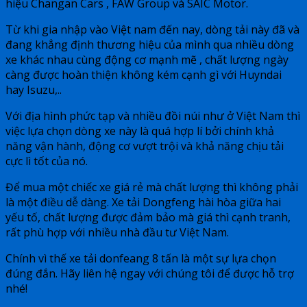
hiệu Changan Cars , FAW Group và SAIC Motor.
Từ khi gia nhập vào Việt nam đến nay, dòng tải này đã và
đang khẳng định thương hiệu của mình qua nhiều dòng
xe khác nhau cùng động cơ mạnh mẽ , chất lượng ngày
càng được hoàn thiện không kém cạnh gì với Huyndai
hay Isuzu,..
Với địa hình phức tạp và nhiều đồi núi như ở Việt Nam thì
việc lựa chọn dòng xe này là quá hợp lí bởi chính khả
năng vận hành, động cơ vượt trội và khả năng chịu tải
cực lì tốt của nó.
Để mua một chiếc xe giá rẻ mà chất lượng thì không phải
là một điều dễ dàng. Xe tải Dongfeng hài hòa giữa hai
yếu tố, chất lượng được đảm bảo mà giá thì cạnh tranh,
rất phù hợp với nhiều nhà đầu tư Việt Nam.
Chính vì thế xe tải donfeang 8 tấn là một sự lựa chọn
đúng đắn. Hãy liên hệ ngay với chúng tôi để được hỗ trợ
nhé!