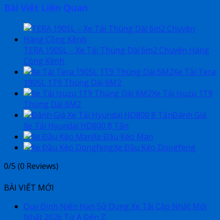
Bài Viết Liên Quan
TERA 190SL – Xe Tải Thùng Dài 6m2 Chuyên Hàng
Cồng Kềnh
Xe Tải Tera
190SL 1T9 Thùng Dài 6M2
Xe Tải Isuzu 1T9
Thùng Dài 6M2
Đánh Giá
Xe Tải Hyundai HD800 8 Tấn
Xe Đầu Kéo Man
Xe Đầu Kéo Dongfeng
0/5
(0 Reviews)
BÀI VIẾT MỚI
Quy Định Niên Hạn Sử Dụng Xe Tải Cập Nhật Mới
Nhất 2026 Từ A Đến Z