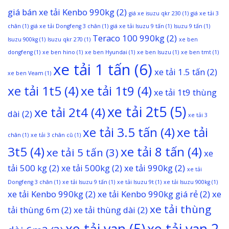
giá bán xe tải Kenbo 990kg
(2)
giá xe isuzu qkr 230
(1)
giá xe tải 3
chân
(1)
giá xe tải Dongfeng 3 chân
(1)
giá xe tải Isuzu 9 tấn
(1)
Isuzu 9 tấn
(1)
Teraco 100 990kg
(2)
Isuzu 900kg
(1)
Isuzu qkr 270
(1)
xe ben
dongfeng
(1)
xe ben hino
(1)
xe ben Hyundai
(1)
xe ben Isuzu
(1)
xe ben tmt
(1)
xe tải 1 tấn
(6)
xe tải 1.5 tấn
(2)
xe ben Veam
(1)
xe tải 1t5
(4)
xe tải 1t9
(4)
xe tải 1t9 thùng
xe tải 2t5
(5)
xe tải 2t4
(4)
dài
(2)
xe tải 3
xe tải 3.5 tấn
(4)
xe tải
chân
(1)
xe tải 3 chân cũ
(1)
3t5
(4)
xe tải 8 tấn
(4)
xe tải 5 tấn
(3)
xe
tải 500 kg
(2)
xe tải 500kg
(2)
xe tải 990kg
(2)
xe tải
Dongfeng 3 chân
(1)
xe tải Isuzu 9 tấn
(1)
xe tải Isuzu 9t
(1)
xe tải Isuzu 900kg
(1)
xe tải Kenbo 990kg
(2)
xe tải Kenbo 990kg giá rẻ
(2)
xe
xe tải thùng
tải thùng 6m
(2)
xe tải thùng dài
(2)
xe tải van
(5)
xe tải van 2