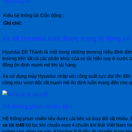
Hệ thống lái :
Kiểu hệ thống lái /Dẫn động :
Ghi chú:
Xe tải Hyundai iz49 được trang bị động c
Hyundai Đô Thành là một trong những thương hiệu đình đá
trường trên tất cả các phân khúc của xe tải hiện nay ở nước
động ổn định mạnh mẽ khi tải hàng.
Xe sử dụng máy Hyundai nhập với công suất cực đại lên đến
cũng như vượt dốc rất mạnh mẽ ổn định luôn mang đến cho q
Hệ thống phun nhiên liệu
Hệ thống phun nhiên liệu được cải tiến và thay đổi rất nhiều
xe tải iz49
bộ lọc khí chuẩn euro 4 chuẩn khí thải Việt Nam hiệ
tưởng cho dòng xe này. Kkhoảng 8 lít dầu di chuyển trung bì