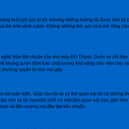
năng lướt gió cực kì tốt. khoảng không buồng lái được làm và b
và ôm khit vành cabin. Không những thế, góc cửa mở rộng cùng 
g nghệ Hàn đạt chuẩn của nhà máy Đô Thành. Dưới sự chỉ đạo c
ột hệ khung sườn đảm bảo chất lượng khả năng chịu nén chịu tạ
c thường xuyên bị như nứt gãy.
 sát toàn diện. Giúp cho lái xe có thể quan sát tốt cả những
 tạo cho xe tải hyundai iz49 có một tầm quan sát cao, gần như
 nhan và đèn sương mù đều đạt tiêu chuẩn.