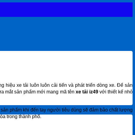
 hiệu xe tải luôn luôn cải tiến và phát triển dòng xe. Để sản
o ra mắt sản phẩm mới mang mã tên
xe tải iz49
với thiết kế nhỏ
sản phẩm khi đến tay người tiêu dùng sẽ đảm bảo chất lượng
óa trong thành phố.