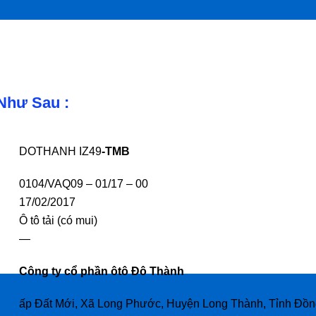
Như Sau :
DOTHANH IZ49
-TMB
0104/VAQ09 – 01/17 – 00
17/02/2017
Ô tô tải (có mui)
—
Công ty cổ phần ôtô Đô Thành
ấp Đất Mới, Xã Long Phước, Huyện Long Thành, Tỉnh Đồn