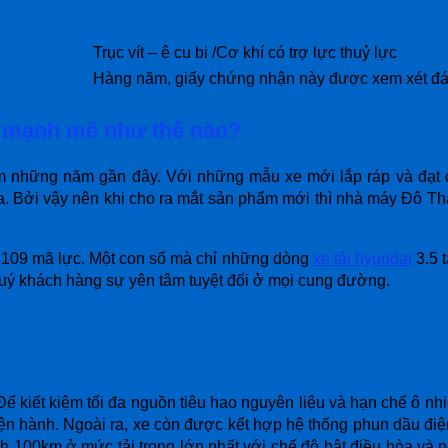
Trục vít – ê cu bi /Cơ khí có trợ lực thuỷ lực
Hàng năm, giấy chứng nhận này được xem xét đá
ơ mạnh mẽ như thế nào?
m những năm gần đây. Với những mẫu xe mới lắp ráp và đạt đ
 ta. Bởi vậy nên khi cho ra mắt sản phẩm mới thì nhà máy Đô T
 109 mã lực. Một con số mà chỉ những dòng
xe tải hyundai
3.5 
uý khách hàng sự yên tâm tuyệt đối ở mọi cung đường.
. Để kiết kiệm tối đa nguồn tiêu hao nguyên liệu và hạn chế ô 
n hành. Ngoài ra, xe còn được kết hợp hệ thống phun dầu điện t
nh 100km ở mức tải trọng lớn nhất với chế độ bật điều hòa và n