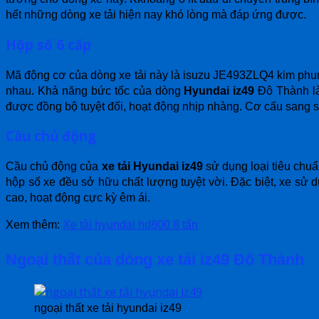
hết những dòng xe tải hiện nay khó lòng mà đáp ứng được.
Hộp số 6 cấp
Mã động cơ của dòng xe tải này là isuzu JE493ZLQ4 kim phun đ
nhau. Khả năng bức tốc của dòng
Hyundai iz49
Đô Thành là 
được đồng bộ tuyệt đối, hoạt động nhịp nhàng. Cơ cấu sang số
Cầu chủ động
Cầu chủ động của
xe tải Hyundai iz49
sử dụng loại tiêu chuẩ
hộp số xe đều sở hữu chất lượng tuyệt vời. Đặc biệt, xe sử
cao, hoạt động cực kỳ êm ái.
Xem thêm:
Xe tải hyundai hd800 8 tấn
Ngoại thất của dòng xe tải iz49 Đô Thành
ngoại thất xe tải hyundai iz49