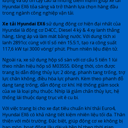
lượng và độ tin cậy cao là những điểm mạnh giúp xe tải
Hyundai EX6 tỏa sáng và trở thành lựa chọn hàng đầu
trong ngành công nghiệp vận tải.
Xe tải Hyundai EX6
sử dụng động cơ hiện đại nhất của
Hyundai là động cơ D4CC, Diesel 4 kỳ & 4 xy lanh thẳng
hàng, tăng áp và làm mát bằng nước. Với dung tích xi
lanh 2891cc cùng với tỉ số nén 15.5:1, tạo ra công suất
117,6 kW tại 3000 vòng/ phút. Phun nhiên liệu điện tử.
Ngoài ra, xe sử dụng hộp số sàn với cơ cấu 5 tiến 1 lùi
theo nhãn hiệu hốp số M035S5. Đồng thời, còn được
trang bị dẫn động thủy lực 2 dòng, phanh tang trống, trợ
lực chân không, điều hòa lực phanh. Kèm theo phanh đỗ
dạng tang trống, dẫn động cơ khí. Hệ thống giảm sock
của xe là loại phụ thuộc. Nhíp lá giảm chấn thủy lực, hệ
thống lái thuộc dạng trục vít ê cu bi.
Với việc trang bị cho xe đạt tiêu chuẩn khí thải Euro4,
Hyundai EX6 có khả năng tiết kiệm nhiên liệu tối đa. Thân
thiện với môi trường. Đặc biệt, giúp động cơ xe không bị
hao mòn, hoạt động lâu dài và bền bỉ theo thời gian.