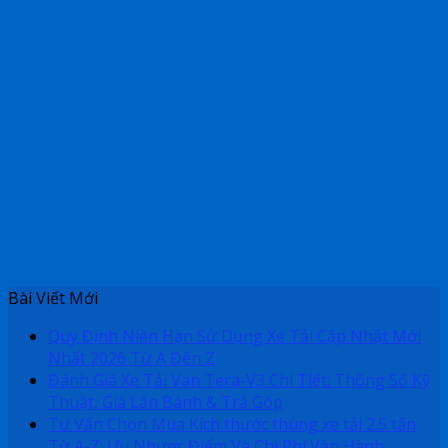
Bài Viết Mới
Quy Định Niên Hạn Sử Dụng Xe Tải Cập Nhật Mới
Nhất 2026 Từ A Đến Z
Đánh Giá Xe Tải Van Tera-V3 Chi Tiết: Thông Số Kỹ
Thuật, Giá Lăn Bánh & Trả Góp
Tư Vấn Chọn Mua Kích thước thùng xe tải 2.5 tấn
Từ A-Z: Ưu Nhược Điểm Và Chi Phí Vận Hành