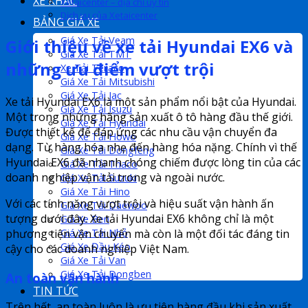
XE KHÁC
Xetaicenter – địa chỉ uy tín
Dịch vụ của Xetaicenter
BẢNG GIÁ XE
Giá Xe Tải Veam
Giới thiệu về xe tải Hyundai EX6 và
Giá Xe Tải TMT
những ưu điểm vượt trội
Xe Tải Teraco
Giá Xe Tải Mitsubishi
Giá Xe Tải Jac
Xe tải Hyundai EX6 là một sản phẩm nổi bật của Hyundai.
Giá Xe Tải Isuzu
Một trong những hãng sản xuất ô tô hàng đầu thế giới.
Giá Xe Tải Hyundai
Được thiết kế để đáp ứng các nhu cầu vận chuyển đa
Giá Xe Tải Howo
dạng. Từ hàng hóa nhẹ đến hàng hóa nặng. Chính vì thế
Giá Xe Tải Dongfeng
Hyundai EX6 đã nhanh chóng chiếm được lòng tin của các
Giá Xe Tải Thaco
doanh nghiệp vận tải trong và ngoài nước.
Giá Xe Tải Suzuki
Giá Xe Tải Hino
Với các tính năng vượt trội và hiệu suất vận hành ấn
Giá Xe Tải Daewoo
tượng dưới đây. Xe tải Hyundai EX6 không chỉ là một
Giá Xe Ben
Giá Xe Tải Nhỏ
phương tiện vận chuyển mà còn là một đối tác đáng tin
Giá Xe Đầu Kéo
cậy cho các doanh nghiệp Việt Nam.
Giá Xe Tải Van
Giá Xe Tải Dongben
An toàn vận hành
TIN TỨC
Trên hết, an toàn luôn là ưu tiên hàng đầu khi sản xuất