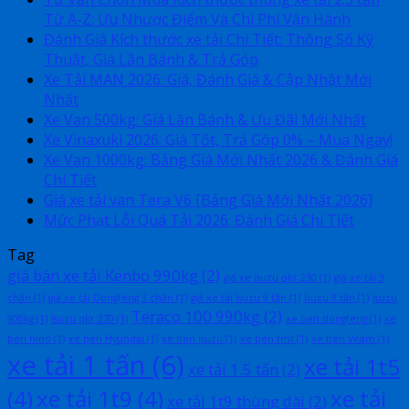
Từ A-Z: Ưu Nhược Điểm Và Chi Phí Vận Hành
Đánh Giá Kích thước xe tải Chi Tiết: Thông Số Kỹ
Thuật, Giá Lăn Bánh & Trả Góp
Xe Tải MAN 2026: Giá, Đánh Giá & Cập Nhật Mới
Nhất
Xe Van 500kg: Giá Lăn Bánh & Ưu Đãi Mới Nhất
Xe Vinaxuki 2026: Giá Tốt, Trả Góp 0% – Mua Ngay!
Xe Van 1000kg: Bảng Giá Mới Nhất 2026 & Đánh Giá
Chi Tiết
Giá xe tải van Tera V6 [Bảng Giá Mới Nhất 2026]
Mức Phạt Lỗi Quá Tải 2026: Đánh Giá Chi Tiết
Tag
giá bán xe tải Kenbo 990kg
(2)
giá xe isuzu qkr 230
(1)
giá xe tải 3
chân
(1)
giá xe tải Dongfeng 3 chân
(1)
giá xe tải Isuzu 9 tấn
(1)
Isuzu 9 tấn
(1)
Isuzu
Teraco 100 990kg
(2)
900kg
(1)
Isuzu qkr 270
(1)
xe ben dongfeng
(1)
xe
ben hino
(1)
xe ben Hyundai
(1)
xe ben Isuzu
(1)
xe ben tmt
(1)
xe ben Veam
(1)
xe tải 1 tấn
(6)
xe tải 1t5
xe tải 1.5 tấn
(2)
(4)
xe tải 1t9
(4)
xe tải
xe tải 1t9 thùng dài
(2)