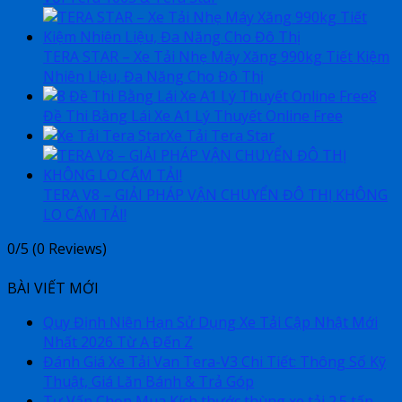
TERA STAR – Xe Tải Nhẹ Máy Xăng 990kg Tiết Kiệm
Nhiên Liệu, Đa Năng Cho Đô Thị
8
Đề Thi Bằng Lái Xe A1 Lý Thuyết Online Free
Xe Tải Tera Star
TERA V8 – GIẢI PHÁP VẬN CHUYỂN ĐÔ THỊ KHÔNG
LO CẤM TẢI!
0/5
(0 Reviews)
BÀI VIẾT MỚI
Quy Định Niên Hạn Sử Dụng Xe Tải Cập Nhật Mới
Nhất 2026 Từ A Đến Z
Đánh Giá Xe Tải Van Tera-V3 Chi Tiết: Thông Số Kỹ
Thuật, Giá Lăn Bánh & Trả Góp
Tư Vấn Chọn Mua Kích thước thùng xe tải 2.5 tấn