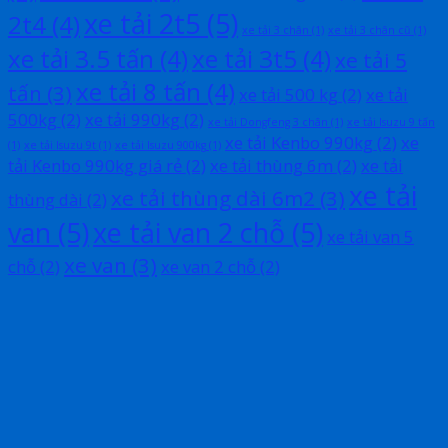
xe tải 2t5
(5)
2t4
(4)
xe tải 3 chân
(1)
xe tải 3 chân cũ
(1)
xe tải 3.5 tấn
(4)
xe tải 3t5
(4)
xe tải 5
xe tải 8 tấn
(4)
tấn
(3)
xe tải 500 kg
(2)
xe tải
500kg
(2)
xe tải 990kg
(2)
xe tải Dongfeng 3 chân
(1)
xe tải Isuzu 9 tấn
xe tải Kenbo 990kg
(2)
xe
(1)
xe tải Isuzu 9t
(1)
xe tải Isuzu 900kg
(1)
tải Kenbo 990kg giá rẻ
(2)
xe tải thùng 6m
(2)
xe tải
xe tải
xe tải thùng dài 6m2
(3)
thùng dài
(2)
van
(5)
xe tải van 2 chỗ
(5)
xe tải van 5
xe van
(3)
chỗ
(2)
xe van 2 chỗ
(2)