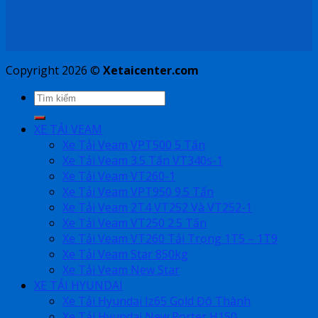
Copyright 2026 ©
Xetaicenter.com
XE TẢI VEAM
Xe Tải Veam VPT500 5 Tấn
Xe Tải Veam 3.5 Tấn VT340s-1
Xe Tải Veam VT260-1
Xe Tải Veam VPT950 9.5 Tấn
Xe Tải Veam 2T4 VT252 Và VT252-1
Xe Tải Veam VT250 2.5 Tấn
Xe Tải Veam VT260 Tải Trọng 1T5 – 1T9
Xe Tải Veam Star 850kg
Xe Tải Veam New Star
XE TẢI HYUNDAI
Xe Tải Hyundai Iz65 Gold Đô Thành
Xe Tải Hyundai New Porter H150