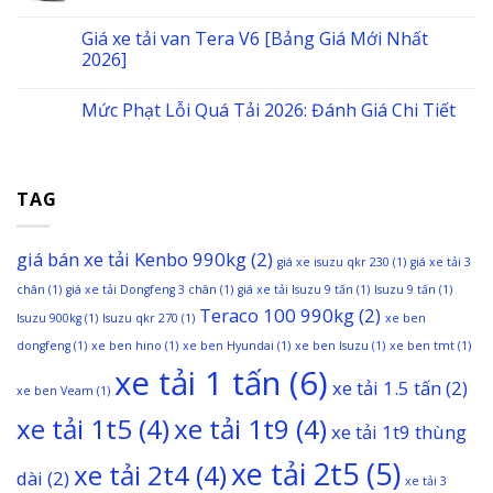
Giá xe tải van Tera V6 [Bảng Giá Mới Nhất
2026]
Mức Phạt Lỗi Quá Tải 2026: Đánh Giá Chi Tiết
TAG
giá bán xe tải Kenbo 990kg
(2)
giá xe isuzu qkr 230
(1)
giá xe tải 3
chân
(1)
giá xe tải Dongfeng 3 chân
(1)
giá xe tải Isuzu 9 tấn
(1)
Isuzu 9 tấn
(1)
Teraco 100 990kg
(2)
Isuzu 900kg
(1)
Isuzu qkr 270
(1)
xe ben
dongfeng
(1)
xe ben hino
(1)
xe ben Hyundai
(1)
xe ben Isuzu
(1)
xe ben tmt
(1)
xe tải 1 tấn
(6)
xe tải 1.5 tấn
(2)
xe ben Veam
(1)
xe tải 1t5
(4)
xe tải 1t9
(4)
xe tải 1t9 thùng
xe tải 2t5
(5)
xe tải 2t4
(4)
dài
(2)
xe tải 3