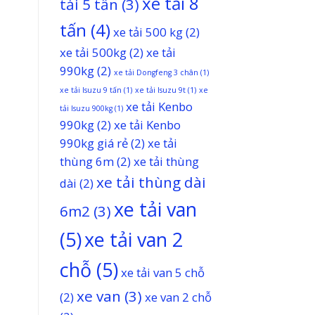
xe tải 8
tải 5 tấn
(3)
tấn
(4)
xe tải 500 kg
(2)
xe tải 500kg
(2)
xe tải
990kg
(2)
xe tải Dongfeng 3 chân
(1)
xe tải Isuzu 9 tấn
(1)
xe tải Isuzu 9t
(1)
xe
xe tải Kenbo
tải Isuzu 900kg
(1)
990kg
(2)
xe tải Kenbo
990kg giá rẻ
(2)
xe tải
thùng 6m
(2)
xe tải thùng
xe tải thùng dài
dài
(2)
xe tải van
6m2
(3)
(5)
xe tải van 2
chỗ
(5)
xe tải van 5 chỗ
xe van
(3)
(2)
xe van 2 chỗ