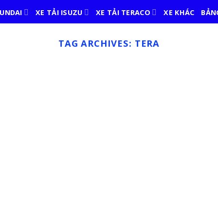
YUNDAI
XE TẢI ISUZU
XE TẢI TERACO
XE KHÁC
BẢNG
TAG ARCHIVES:
TERA