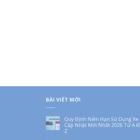
BÀI VIẾT MỚI
Quy Định Niên Hạn Sử Dụng Xe 
Cập Nhật Mới Nhất 2026 Từ A 
Z