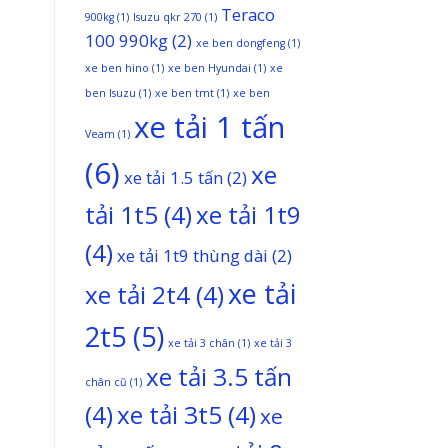
Teraco
900kg
(1)
Isuzu qkr 270
(1)
100 990kg
(2)
xe ben dongfeng
(1)
xe ben hino
(1)
xe ben Hyundai
(1)
xe
ben Isuzu
(1)
xe ben tmt
(1)
xe ben
xe tải 1 tấn
Veam
(1)
(6)
xe
xe tải 1.5 tấn
(2)
tải 1t5
(4)
xe tải 1t9
(4)
xe tải 1t9 thùng dài
(2)
xe tải
xe tải 2t4
(4)
2t5
(5)
xe tải 3 chân
(1)
xe tải 3
xe tải 3.5 tấn
chân cũ
(1)
(4)
xe tải 3t5
(4)
xe