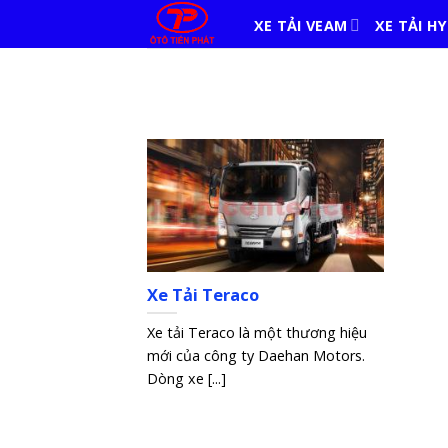
Skip
XE TẢI VEAM
XE TẢI H
to
content
Xe Tải Teraco
Xe tải Teraco là một thương hiệu
mới của công ty Daehan Motors.
Dòng xe [...]