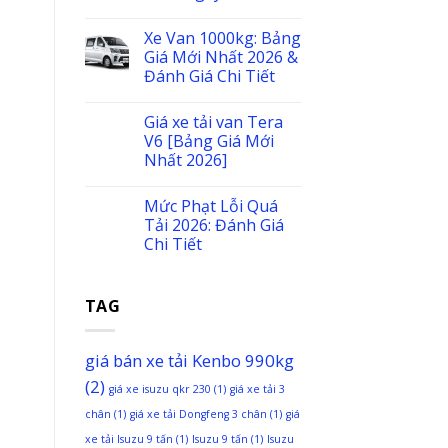
Xe Van 1000kg: Bảng
Giá Mới Nhất 2026 &
Đánh Giá Chi Tiết
Giá xe tải van Tera
V6 [Bảng Giá Mới
Nhất 2026]
Mức Phạt Lỗi Quá
Tải 2026: Đánh Giá
Chi Tiết
TAG
giá bán xe tải Kenbo 990kg
(2)
giá xe isuzu qkr 230
(1)
giá xe tải 3
chân
(1)
giá xe tải Dongfeng 3 chân
(1)
giá
xe tải Isuzu 9 tấn
(1)
Isuzu 9 tấn
(1)
Isuzu